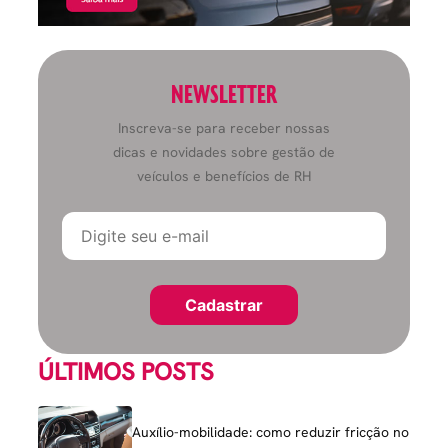
NEWSLETTER
Inscreva-se para receber nossas
dicas e novidades sobre gestão de
veículos e benefícios de RH
ÚLTIMOS POSTS
Auxílio-mobilidade: como reduzir fricção no