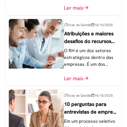
principalmente entre os
colaboradores na faixa de
Ler mais
20 a 30 anos - chamada
Geração Y.
Dicas de Gestão
14/10/2025
Atribuições e maiores
desafios do recursos
humanos em uma
O RH é um dos setores
empresa
estratégicos dentro das
empresas. É um dos
componentes-chave para
o atingimento das metas
Ler mais
organizacionais.
Dicas de Gestão
14/10/2025
10 perguntas para
entrevistas de emprego
que recrutadores não
Em um processo seletivo