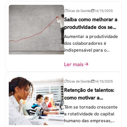
Dicas de Gestão
14/10/2025
Saiba como melhorar a
produtividade dos seus
colaboradores
Aumentar a produtividade
dos colaboradores é
indispensável para o
sucesso de qualquer
equipe de trabalho. 6
Ler mais
etapas que não devem
ser esquecidas.
Dicas de Gestão
14/10/2025
Retenção de talentos:
como motivar a
geração Y nas
Têm se tornado crescente
empresas?
a rotatividade do capital
humano das empresas,