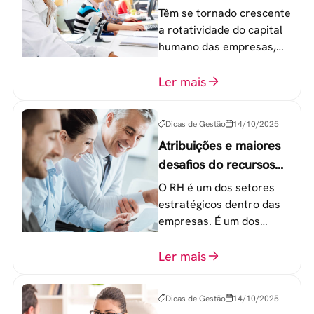
geração Y nas
Têm se tornado crescente
empresas?
a rotatividade do capital
humano das empresas,
principalmente entre os
colaboradores na faixa de
Ler mais
20 a 30 anos - chamada
Geração Y.
Dicas de Gestão
14/10/2025
Atribuições e maiores
desafios do recursos
humanos em uma
O RH é um dos setores
empresa
estratégicos dentro das
empresas. É um dos
componentes-chave para
o atingimento das metas
Ler mais
organizacionais.
Dicas de Gestão
14/10/2025