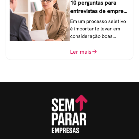
10 perguntas para
entrevistas de emprego
que recrutadores não
Em um processo seletivo
devem fazer
é importante levar em
consideração boas
perguntas para mensurar
o perfil do profissional e
Ler mais
evitar questionamentos
embaraçosos.