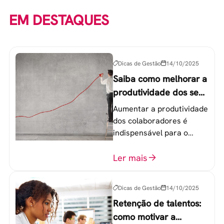
EM DESTAQUES
Dicas de Gestão
14/10/2025
Saiba como melhorar a
produtividade dos seus
colaboradores
Aumentar a produtividade
dos colaboradores é
indispensável para o
sucesso de qualquer
equipe de trabalho. 6
Ler mais
etapas que não devem
ser esquecidas.
Dicas de Gestão
14/10/2025
Retenção de talentos:
como motivar a