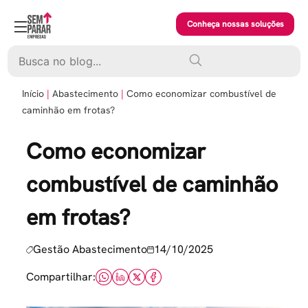
Skip
to
Conheça nossas soluções
content
Pesquisar
Início
Abastecimento
Como economizar combustível de
caminhão em frotas?
Como economizar
combustível de caminhão
em frotas?
Gestão Abastecimento
14/10/2025
Compartilhar: