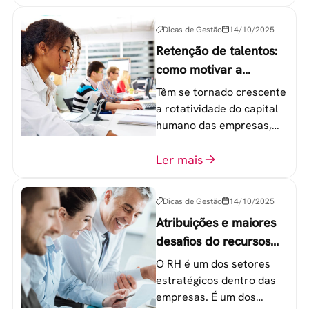
etapas que não devem
ser esquecidas.
Dicas de Gestão
14/10/2025
Retenção de talentos:
como motivar a
geração Y nas
Têm se tornado crescente
empresas?
a rotatividade do capital
humano das empresas,
principalmente entre os
colaboradores na faixa de
Ler mais
20 a 30 anos - chamada
Geração Y.
Dicas de Gestão
14/10/2025
Atribuições e maiores
desafios do recursos
humanos em uma
O RH é um dos setores
empresa
estratégicos dentro das
empresas. É um dos