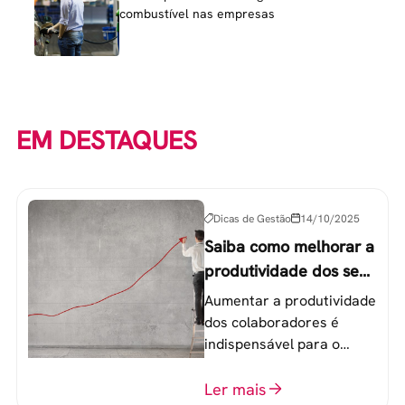
combustível nas empresas
EM DESTAQUES
Dicas de Gestão
14/10/2025
Saiba como melhorar a
produtividade dos seus
colaboradores
Aumentar a produtividade
dos colaboradores é
indispensável para o
sucesso de qualquer
equipe de trabalho. 6
Ler mais