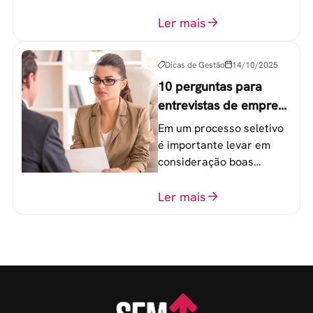
componentes-chave para
o atingimento das metas
Ler mais
organizacionais.
Dicas de Gestão
14/10/2025
10 perguntas para
entrevistas de emprego
que recrutadores não
Em um processo seletivo
devem fazer
é importante levar em
consideração boas
perguntas para mensurar
o perfil do profissional e
Ler mais
evitar questionamentos
embaraçosos.