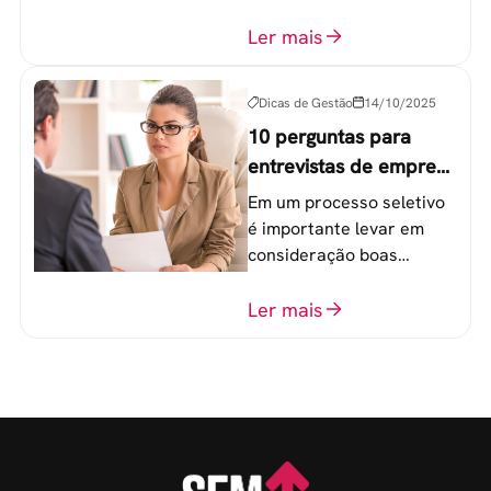
componentes-chave para
o atingimento das metas
Ler mais
organizacionais.
Dicas de Gestão
14/10/2025
10 perguntas para
entrevistas de emprego
que recrutadores não
Em um processo seletivo
devem fazer
é importante levar em
consideração boas
perguntas para mensurar
o perfil do profissional e
Ler mais
evitar questionamentos
embaraçosos.