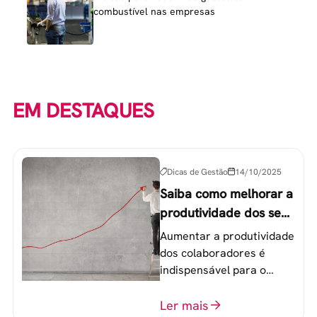
combustível nas empresas
EM DESTAQUES
Dicas de Gestão
14/10/2025
Saiba como melhorar a
produtividade dos seus
colaboradores
Aumentar a produtividade
dos colaboradores é
indispensável para o
sucesso de qualquer
equipe de trabalho. 6
Ler mais