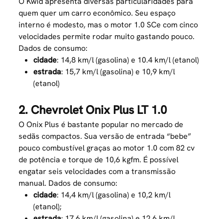
O Kwid apresenta diversas particularidades para
quem quer um carro econômico. Seu espaço
interno é modesto, mas o motor 1.0 SCe com cinco
velocidades permite rodar muito gastando pouco.
Dados de consumo:
cidade
: 14,8 km/l (gasolina) e 10.4 km/l (etanol)
estrada
: 15,7 km/l (gasolina) e 10,9 km/l
(etanol)
2. Chevrolet Onix Plus LT 1.0
O Onix Plus é bastante popular no mercado de
sedãs compactos. Sua versão de entrada “bebe”
pouco combustível graças ao motor 1.0 com 82 cv
de potência e torque de 10,6 kgfm. É possível
engatar seis velocidades com a transmissão
manual. Dados de consumo:
cidade
: 14,4 km/l (gasolina) e 10,2 km/l
(etanol);
estrada
: 17,6 km/l (gasolina) e 12,6 km/l