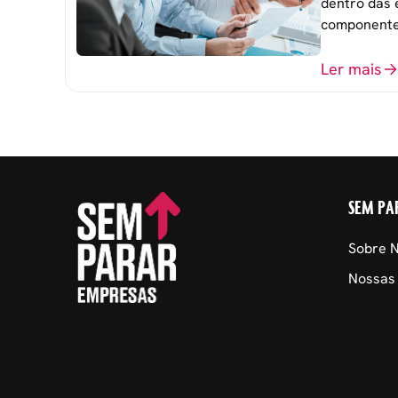
dentro das 
componente
atingimento
organizacio
Ler mais
SEM PA
Sobre 
Nossas