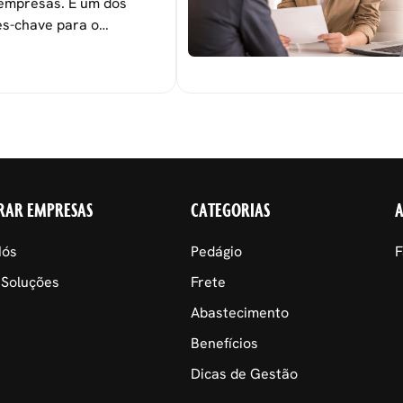
empresas. É um dos
s-chave para o
 das metas
nais.
RAR EMPRESAS
CATEGORIAS
Nós
Pedágio
F
 Soluções
Frete
Abastecimento
Benefícios
Dicas de Gestão