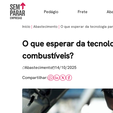
Skip
to
Pedágio
Frete
Ab
content
Início
Abastecimento
O que esperar da tecnologia pa
O que esperar da tecnolo
combustíveis?
Abastecimento
14/10/2025
Compartilhar: