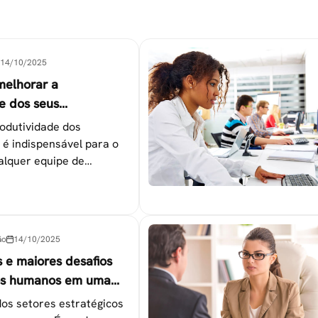
14/10/2025
melhorar a
e dos seus
es
odutividade dos
 é indispensável para o
alquer equipe de
tapas que não devem ser
ão
14/10/2025
s e maiores desafios
os humanos em uma
os setores estratégicos