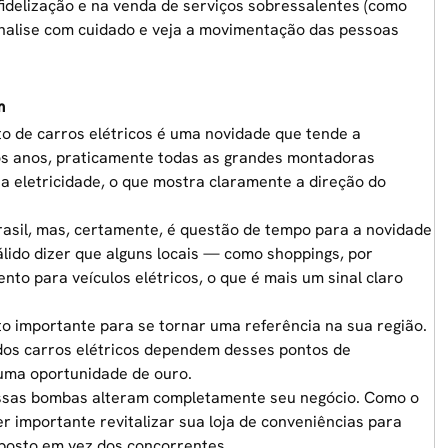
 fidelização e na venda de serviços sobressalentes (como
analise com cuidado e veja a movimentação das pessoas
m
o de carros elétricos é uma novidade que tende a
os anos, praticamente todas as grandes montadoras
a eletricidade, o que mostra claramente a direção do
asil, mas, certamente, é questão de tempo para a novidade
álido dizer que alguns locais — como shoppings, por
o para veículos elétricos, o que é mais um sinal claro
to importante para se tornar uma referência na sua região.
dos carros elétricos dependem desses pontos de
 uma oportunidade de ouro.
 essas bombas alteram completamente seu negócio. Como o
 importante revitalizar sua loja de conveniências para
u posto em vez dos concorrentes.