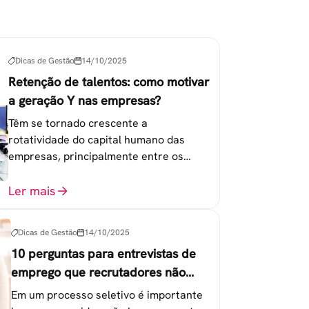
Dicas de Gestão
14/10/2025
Retenção de talentos: como motivar
a geração Y nas empresas?
Têm se tornado crescente a
rotatividade do capital humano das
empresas, principalmente entre os
colaboradores na faixa de 20 a 30 anos -
chamada Geração Y.
Ler mais
Dicas de Gestão
14/10/2025
10 perguntas para entrevistas de
emprego que recrutadores não
devem fazer
Em um processo seletivo é importante