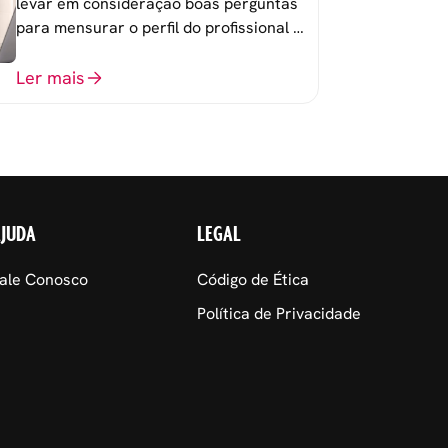
levar em consideração boas perguntas
para mensurar o perfil do profissional e
evitar questionamentos embaraçosos.
Ler mais
AJUDA
LEGAL
ale Conosco
Código de Ética
Política de Privacidade