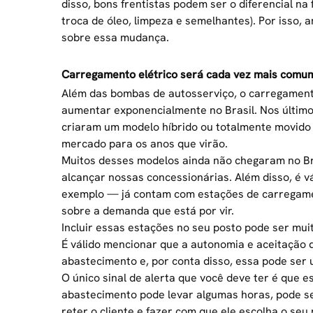
disso, bons frentistas podem ser o diferencial na
troca de óleo,
limpeza
e semelhantes). Por isso, 
sobre essa mudança.
Carregamento elétrico será cada vez mais comu
Além das bombas de autosserviço, o carregament
aumentar exponencialmente no Brasil. Nos últim
criaram um modelo híbrido ou totalmente movido 
mercado para os anos que virão.
Muitos desses modelos ainda não chegaram no Br
alcançar nossas concessionárias. Além disso, é v
exemplo — já contam com estações de carregament
sobre a demanda que está por vir.
Incluir essas estações no seu posto pode ser mui
É válido mencionar que a autonomia e aceitação 
abastecimento e, por conta disso, essa pode ser
O único sinal de alerta que você deve ter é que
abastecimento pode levar algumas horas, pode ser
reter o cliente e fazer com que ele escolha o se