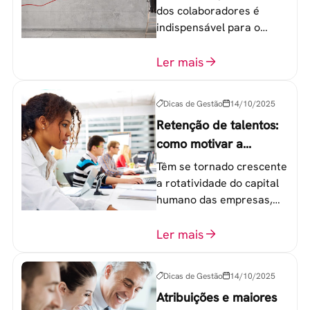
dos colaboradores é
indispensável para o
sucesso de qualquer
equipe de trabalho. 6
Ler mais
etapas que não devem
ser esquecidas.
Dicas de Gestão
14/10/2025
Retenção de talentos:
como motivar a
geração Y nas
Têm se tornado crescente
empresas?
a rotatividade do capital
humano das empresas,
principalmente entre os
colaboradores na faixa de
Ler mais
20 a 30 anos - chamada
Geração Y.
Dicas de Gestão
14/10/2025
Atribuições e maiores