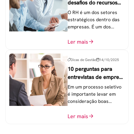
desafios do recursos
humanos em uma
O RH é um dos setores
empresa
estratégicos dentro das
empresas. É um dos
componentes-chave para
o atingimento das metas
Ler mais
organizacionais.
Dicas de Gestão
14/10/2025
10 perguntas para
entrevistas de emprego
que recrutadores não
Em um processo seletivo
devem fazer
é importante levar em
consideração boas
perguntas para mensurar
o perfil do profissional e
Ler mais
evitar questionamentos
embaraçosos.