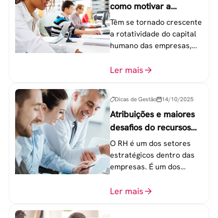
como motivar a
geração Y nas
Têm se tornado crescente
empresas?
a rotatividade do capital
humano das empresas,
principalmente entre os
colaboradores na faixa de
Ler mais
20 a 30 anos - chamada
Geração Y.
Dicas de Gestão
14/10/2025
Atribuições e maiores
desafios do recursos
humanos em uma
O RH é um dos setores
empresa
estratégicos dentro das
empresas. É um dos
componentes-chave para
o atingimento das metas
Ler mais
organizacionais.