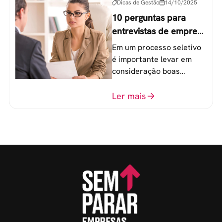
Dicas de Gestão
14/10/2025
10 perguntas para
entrevistas de emprego
que recrutadores não
Em um processo seletivo
devem fazer
é importante levar em
consideração boas
perguntas para mensurar
o perfil do profissional e
Ler mais
evitar questionamentos
embaraçosos.