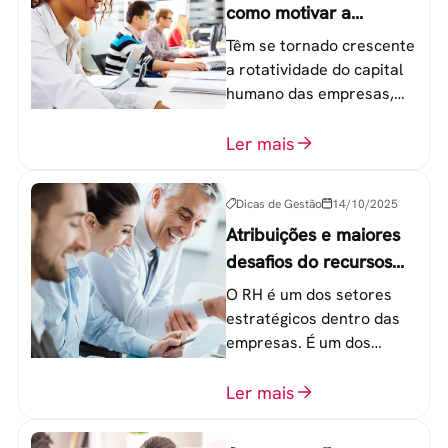
como motivar a
geração Y nas
Têm se tornado crescente
empresas?
a rotatividade do capital
humano das empresas,
principalmente entre os
colaboradores na faixa de
Ler mais
20 a 30 anos - chamada
Geração Y.
Dicas de Gestão
14/10/2025
Atribuições e maiores
desafios do recursos
humanos em uma
O RH é um dos setores
empresa
estratégicos dentro das
empresas. É um dos
componentes-chave para
o atingimento das metas
Ler mais
organizacionais.