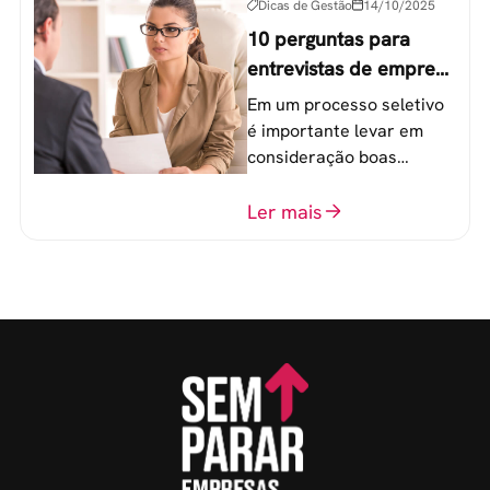
Dicas de Gestão
14/10/2025
10 perguntas para
entrevistas de emprego
que recrutadores não
Em um processo seletivo
devem fazer
é importante levar em
consideração boas
perguntas para mensurar
o perfil do profissional e
Ler mais
evitar questionamentos
embaraçosos.