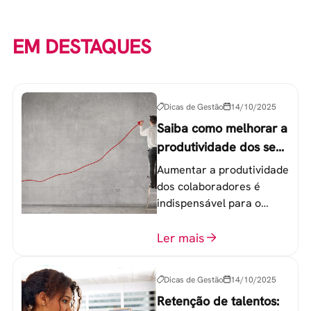
EM DESTAQUES
Dicas de Gestão
14/10/2025
Saiba como melhorar a
produtividade dos seus
colaboradores
Aumentar a produtividade
dos colaboradores é
indispensável para o
sucesso de qualquer
equipe de trabalho. 6
Ler mais
etapas que não devem
ser esquecidas.
Dicas de Gestão
14/10/2025
Retenção de talentos: