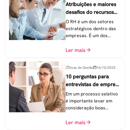
Atribuições e maiores
desafios do recursos
humanos em uma
O RH é um dos setores
empresa
estratégicos dentro das
empresas. É um dos
componentes-chave para
o atingimento das metas
Ler mais
organizacionais.
Dicas de Gestão
14/10/2025
10 perguntas para
entrevistas de emprego
que recrutadores não
Em um processo seletivo
devem fazer
é importante levar em
consideração boas
perguntas para mensurar
o perfil do profissional e
Ler mais
evitar questionamentos