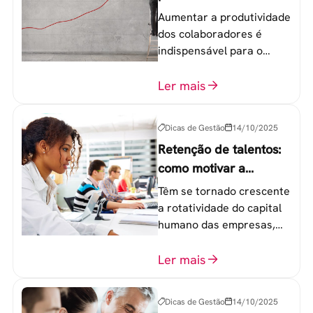
colaboradores
Aumentar a produtividade
dos colaboradores é
indispensável para o
sucesso de qualquer
equipe de trabalho. 6
Ler mais
etapas que não devem
ser esquecidas.
Dicas de Gestão
14/10/2025
Retenção de talentos:
como motivar a
geração Y nas
Têm se tornado crescente
empresas?
a rotatividade do capital
humano das empresas,
principalmente entre os
colaboradores na faixa de
Ler mais
20 a 30 anos - chamada
Geração Y.
Dicas de Gestão
14/10/2025