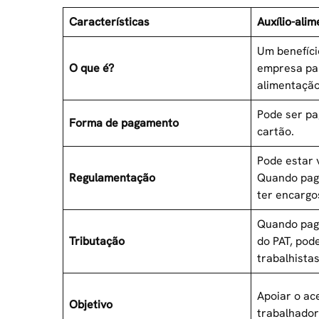
Características
Auxílio-ali
Um benefíci
O que é?
empresa par
alimentação
Pode ser pa
Forma de pagamento
cartão.
Pode estar 
Regulamentação
Quando pag
ter encargo
Quando pago
Tributação
do PAT, pod
trabalhistas
Apoiar o ac
Objetivo
trabalhador