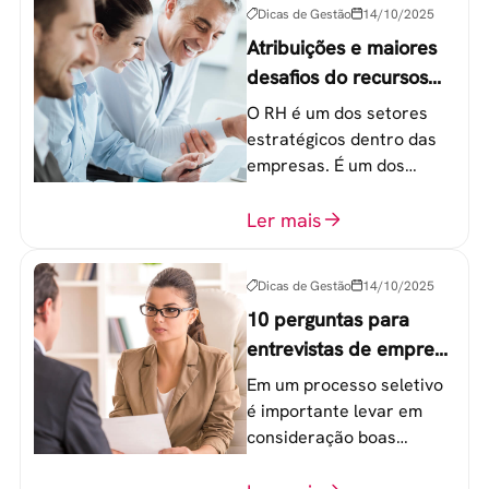
Dicas de Gestão
14/10/2025
Atribuições e maiores
desafios do recursos
humanos em uma
O RH é um dos setores
empresa
estratégicos dentro das
empresas. É um dos
componentes-chave para
o atingimento das metas
Ler mais
organizacionais.
Dicas de Gestão
14/10/2025
10 perguntas para
entrevistas de emprego
que recrutadores não
Em um processo seletivo
devem fazer
é importante levar em
consideração boas
perguntas para mensurar