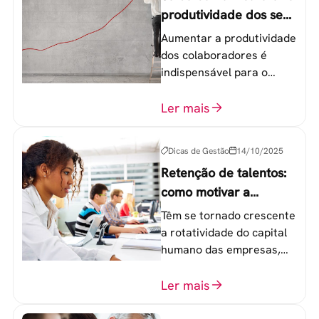
produtividade dos seus
colaboradores
Aumentar a produtividade
dos colaboradores é
indispensável para o
sucesso de qualquer
equipe de trabalho. 6
Ler mais
etapas que não devem
ser esquecidas.
Dicas de Gestão
14/10/2025
Retenção de talentos:
como motivar a
geração Y nas
Têm se tornado crescente
empresas?
a rotatividade do capital
humano das empresas,
principalmente entre os
colaboradores na faixa de
Ler mais
20 a 30 anos - chamada
Geração Y.