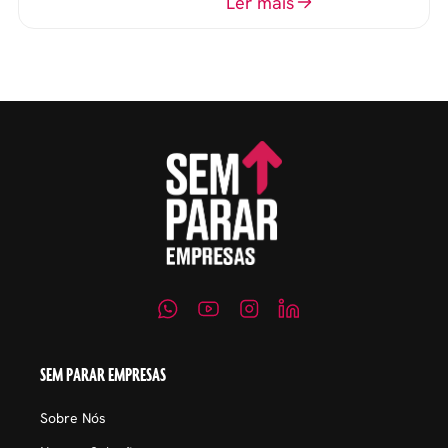
o perfil do profissional e
Ler mais
evitar questionamentos
embaraçosos.
SEM PARAR EMPRESAS
Sobre Nós