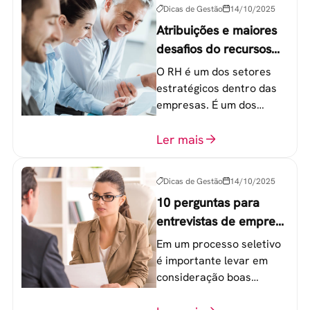
Dicas de Gestão
14/10/2025
Atribuições e maiores
desafios do recursos
humanos em uma
O RH é um dos setores
empresa
estratégicos dentro das
empresas. É um dos
componentes-chave para
o atingimento das metas
Ler mais
organizacionais.
Dicas de Gestão
14/10/2025
10 perguntas para
entrevistas de emprego
que recrutadores não
Em um processo seletivo
devem fazer
é importante levar em
consideração boas
perguntas para mensurar