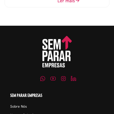
o perfil do profissional e
Ler mais
evitar questionamentos
embaraçosos.
SEM PARAR EMPRESAS
Sobre Nós