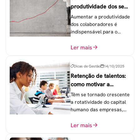
produtividade dos seus
colaboradores
Aumentar a produtividade
dos colaboradores é
indispensável para o
sucesso de qualquer
equipe de trabalho. 6
Ler mais
etapas que não devem
ser esquecidas.
Dicas de Gestão
14/10/2025
Retenção de talentos:
como motivar a
geração Y nas
Têm se tornado crescente
empresas?
a rotatividade do capital
humano das empresas,
principalmente entre os
colaboradores na faixa de
Ler mais
20 a 30 anos - chamada
Geração Y.