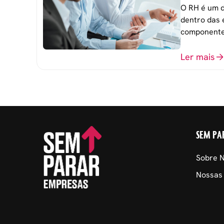
empresa
O RH é um d
dentro das 
componente
atingimento
organizacio
Ler mais
SEM PA
Sobre 
Nossas