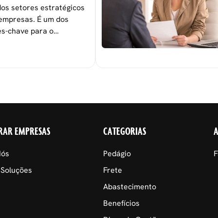
os setores estratégicos
empresas. É um dos
s-chave para o
 das metas
nais.
RAR EMPRESAS
CATEGORIAS
Nós
Pedágio
F
 Soluções
Frete
Abastecimento
Benefícios