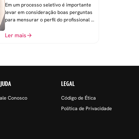
devem fazer
Em um processo seletivo é importante
levar em consideração boas perguntas
para mensurar o perfil do profissional e
evitar questionamentos embaraçosos.
Ler mais
AJUDA
LEGAL
ale Conosco
Código de Ética
Política de Privacidade