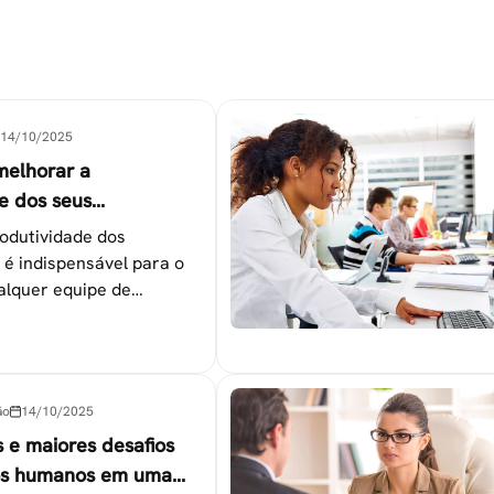
14/10/2025
melhorar a
e dos seus
es
odutividade dos
 é indispensável para o
alquer equipe de
tapas que não devem ser
ão
14/10/2025
s e maiores desafios
os humanos em uma