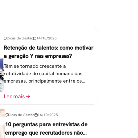
Dicas de Gestão
14/10/2025
Retenção de talentos: como motivar
a geração Y nas empresas?
Têm se tornado crescente a
rotatividade do capital humano das
empresas, principalmente entre os
colaboradores na faixa de 20 a 30 anos -
chamada Geração Y.
Ler mais
Dicas de Gestão
14/10/2025
10 perguntas para entrevistas de
emprego que recrutadores não