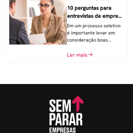
10 perguntas para
entrevistas de emprego
que recrutadores não
Em um processo seletivo
devem fazer
é importante levar em
consideração boas
perguntas para mensurar
o perfil do profissional e
Ler mais
evitar questionamentos
embaraçosos.