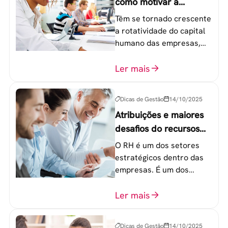
como motivar a
geração Y nas
Têm se tornado crescente
empresas?
a rotatividade do capital
humano das empresas,
principalmente entre os
colaboradores na faixa de
Ler mais
20 a 30 anos - chamada
Geração Y.
Dicas de Gestão
14/10/2025
Atribuições e maiores
desafios do recursos
humanos em uma
O RH é um dos setores
empresa
estratégicos dentro das
empresas. É um dos
componentes-chave para
o atingimento das metas
Ler mais
organizacionais.
Dicas de Gestão
14/10/2025