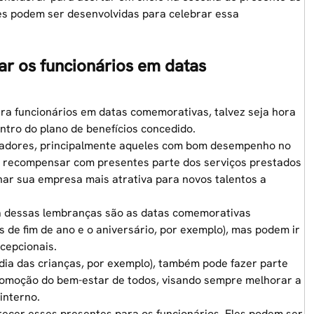
des podem ser desenvolvidas para celebrar essa
ar os funcionários em datas
ra funcionários
em datas comemorativas, talvez seja hora
entro do
plano de benefícios
concedido.
oradores, principalmente aqueles com bom desempenho no
o, recompensar com presentes parte dos serviços prestados
nar sua empresa mais atrativa para novos talentos a
a dessas lembranças são as datas comemorativas
as
de fim de ano
e o aniversário, por exemplo), mas podem ir
cepcionais.
dia das crianças, por exemplo), também pode fazer parte
promoção do
bem-estar
de todos, visando sempre melhorar a
interno.
recer esses presentes para os funcionários. Eles podem ser