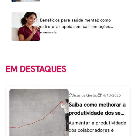
Benefícios para saúde mental: como
estruturar apoio sem cair em ações
pontuais
EM DESTAQUES
Dicas de Gestão
14/10/2025
Saiba como melhorar a
produtividade dos seus
colaboradores
Aumentar a produtividade
dos colaboradores é