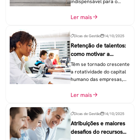
indispensável para o
sucesso de qualquer
equipe de trabalho. 6
Ler mais
etapas que não devem
ser esquecidas.
Dicas de Gestão
14/10/2025
Retenção de talentos:
como motivar a
geração Y nas
Têm se tornado crescente
empresas?
a rotatividade do capital
humano das empresas,
principalmente entre os
colaboradores na faixa de
Ler mais
20 a 30 anos - chamada
Geração Y.
Dicas de Gestão
14/10/2025
Atribuições e maiores
desafios do recursos