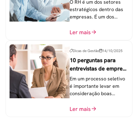
humanos em uma
O RH é um dos setores
empresa
estratégicos dentro das
empresas. É um dos
componentes-chave para
o atingimento das metas
Ler mais
organizacionais.
Dicas de Gestão
14/10/2025
10 perguntas para
entrevistas de emprego
que recrutadores não
Em um processo seletivo
devem fazer
é importante levar em
consideração boas
perguntas para mensurar
o perfil do profissional e
Ler mais
evitar questionamentos
embaraçosos.