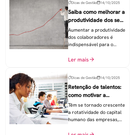
Dicas de Gestão
14/10/2025
Saiba como melhorar a
produtividade dos seus
colaboradores
Aumentar a produtividade
dos colaboradores é
indispensável para o
sucesso de qualquer
equipe de trabalho. 6
Ler mais
etapas que não devem
ser esquecidas.
Dicas de Gestão
14/10/2025
Retenção de talentos:
como motivar a
geração Y nas
Têm se tornado crescente
empresas?
a rotatividade do capital
humano das empresas,
principalmente entre os
colaboradores na faixa de
Ler mais