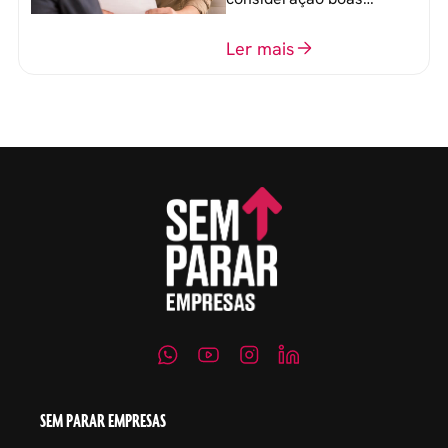
perguntas para mensurar
o perfil do profissional e
Ler mais
evitar questionamentos
embaraçosos.
SEM PARAR EMPRESAS