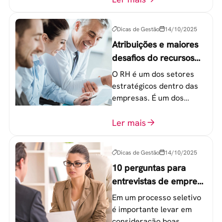
20 a 30 anos - chamada
Geração Y.
Dicas de Gestão
14/10/2025
Atribuições e maiores
desafios do recursos
humanos em uma
O RH é um dos setores
empresa
estratégicos dentro das
empresas. É um dos
componentes-chave para
o atingimento das metas
Ler mais
organizacionais.
Dicas de Gestão
14/10/2025
10 perguntas para
entrevistas de emprego
que recrutadores não
Em um processo seletivo
devem fazer
é importante levar em
consideração boas