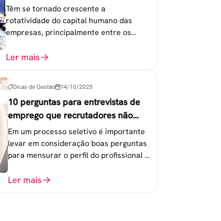
Têm se tornado crescente a
rotatividade do capital humano das
empresas, principalmente entre os
colaboradores na faixa de 20 a 30 anos -
chamada Geração Y.
Ler mais
Dicas de Gestão
14/10/2025
10 perguntas para entrevistas de
emprego que recrutadores não
devem fazer
Em um processo seletivo é importante
levar em consideração boas perguntas
para mensurar o perfil do profissional e
evitar questionamentos embaraçosos.
Ler mais