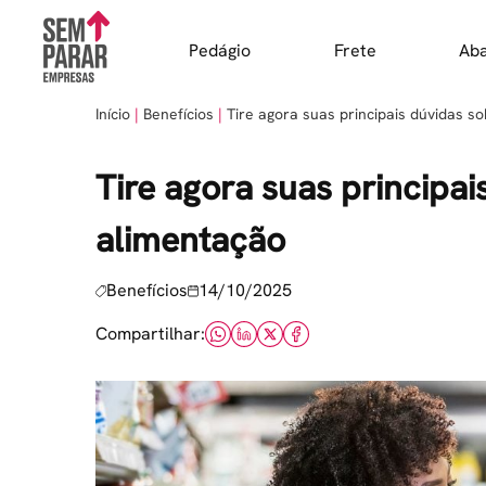
Skip
to
Pedágio
Frete
Ab
content
Início
Benefícios
Tire agora suas principais dúvidas s
Tire agora suas principai
alimentação
Benefícios
14/10/2025
Compartilhar: