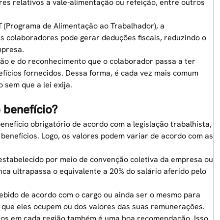
s relativos a vale-alimentação ou refeição, entre outros
 (Programa de Alimentação ao Trabalhador),
a
us colaboradores pode gerar deduções fiscais, reduzindo o
mpresa.
ação e do reconhecimento que o colaborador passa a ter
fícios fornecidos. Dessa forma, é cada vez mais comum
 sem que a lei exija.
 benefício?
nefício obrigatório de acordo com a legislação trabalhista,
enefícios. Logo, os valores podem variar de acordo com as
 estabelecido por meio de convenção coletiva da empresa ou
nca ultrapassa o equivalente a 20% do salário aferido pelo
ecebido de acordo com o cargo ou ainda ser o mesmo para
 que eles ocupem ou dos valores das suas remunerações.
ntos em cada região também é uma boa recomendação. Isso