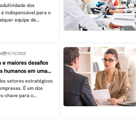
es
odutividade dos
 é indispensável para o
alquer equipe de
tapas que não devem ser
ão
14/10/2025
s e maiores desafios
os humanos em uma
os setores estratégicos
empresas. É um dos
s-chave para o
 das metas
nais.