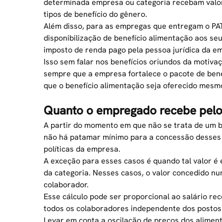
determinada empresa ou categoria recebam valore
tipos de benefício do gênero.
Além disso, para as empregas que entregam o
PAT
disponibilização de benefício alimentação aos se
imposto de renda pago pela pessoa jurídica da e
Isso sem falar nos benefícios oriundos da motiv
sempre que a empresa fortalece o pacote de bene
que o benefício alimentação seja oferecido mesmo
Quanto o empregado recebe pelo
A partir do momento em que não se trata de um be
não há patamar mínimo para a concessão desses b
políticas da empresa.
A exceção para esses casos é quando tal valor é
da categoria. Nesses casos, o valor concedido nu
colaborador.
Esse cálculo pode ser proporcional ao salário r
todos os colaboradores independente dos postos
Levar em conta a oscilação de preços dos alime