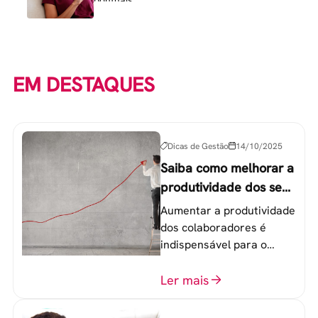
EM DESTAQUES
Dicas de Gestão
14/10/2025
Saiba como melhorar a
produtividade dos seus
colaboradores
Aumentar a produtividade
dos colaboradores é
indispensável para o
sucesso de qualquer
equipe de trabalho. 6
Ler mais
etapas que não devem
ser esquecidas.