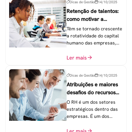
Dicas de Gestão
14/10/2025
Retenção de talentos:
como motivar a
geração Y nas
Têm se tornado crescente
empresas?
a rotatividade do capital
humano das empresas,
principalmente entre os
colaboradores na faixa de
Ler mais
20 a 30 anos - chamada
Geração Y.
Dicas de Gestão
14/10/2025
Atribuições e maiores
desafios do recursos
humanos em uma
O RH é um dos setores
empresa
estratégicos dentro das
empresas. É um dos
componentes-chave para
o atingimento das metas
Ler mais