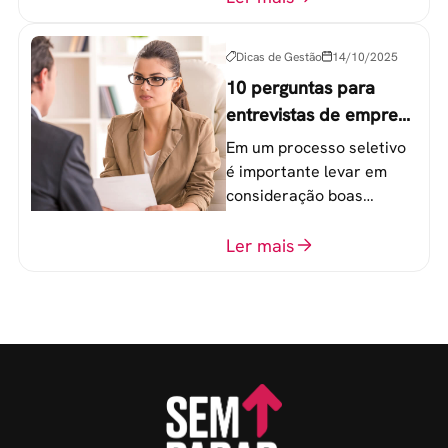
organizacionais.
Dicas de Gestão
14/10/2025
10 perguntas para
entrevistas de emprego
que recrutadores não
Em um processo seletivo
devem fazer
é importante levar em
consideração boas
perguntas para mensurar
o perfil do profissional e
Ler mais
evitar questionamentos
embaraçosos.