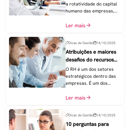
empresas?
a rotatividade do capital
humano das empresas,
principalmente entre os
colaboradores na faixa de
Ler mais
20 a 30 anos - chamada
Geração Y.
Dicas de Gestão
14/10/2025
Atribuições e maiores
desafios do recursos
humanos em uma
O RH é um dos setores
empresa
estratégicos dentro das
empresas. É um dos
componentes-chave para
o atingimento das metas
Ler mais
organizacionais.
Dicas de Gestão
14/10/2025
10 perguntas para