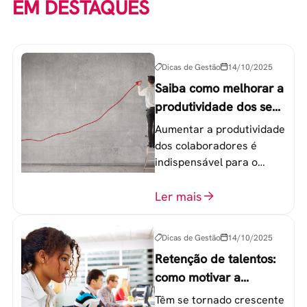
EM DESTAQUES
Dicas de Gestão
14/10/2025
Saiba como melhorar a
produtividade dos seus
colaboradores
Aumentar a produtividade
dos colaboradores é
indispensável para o
sucesso de qualquer
equipe de trabalho. 6
Ler mais
etapas que não devem
ser esquecidas.
Dicas de Gestão
14/10/2025
Retenção de talentos:
como motivar a
geração Y nas
Têm se tornado crescente