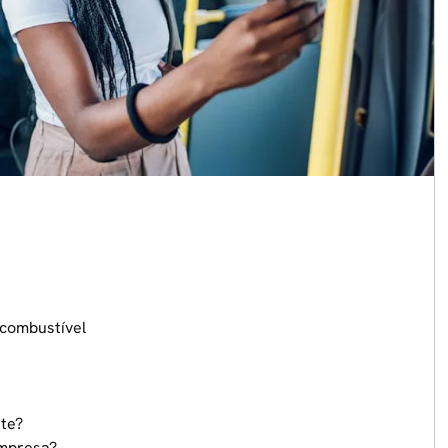
-combustível
te?
empresa?