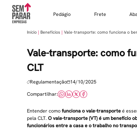
Skip
to
Pedágio
Frete
Ab
content
Início
Benefícios
Vale-transporte: como funciona o ben
Vale-transporte: como fu
CLT
Regulamentação
14/10/2025
Compartilhar:
Entender como
funciona o vale-transporte
é esse
pela CLT.
O vale-transporte (VT) é um benefício o
funcionários entre a casa e o trabalho no transpo