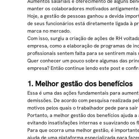
Aumentos salariais e oferecimento de alguns ben
manter os colaboradores motivados antigamente
Hoje, a gestão de pessoas ganhou a devida impo
de seus funcionários está diretamente ligada à p
marca no mercado.
Com isso, surgiu a criação de ações de
RH
voltada
empresa, como a elaboração de programas de incen
profissionais sentem falta para se sentirem mais 
Quer conhecer um pouco sobre algumas das princ
empresa? Então continue lendo este post e confir
1. Melhor gestão dos benefícios
Essa é uma das ações fundamentais para aumenta
demissões. De acordo com pesquisa realizada pelo 
motivos pelos quais o trabalhador pede para sai
Portanto, a
melhor gestão dos benefícios
ajuda a 
evitando insatisfações internas e suavizando os f
Para que ocorra uma melhor gestão, é importante
ajuda de uma plataforma especializada para faz