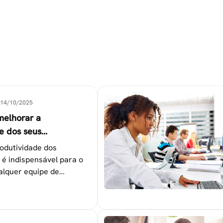
14/10/2025
melhorar a
e dos seus
es
odutividade dos
 é indispensável para o
alquer equipe de
tapas que não devem ser