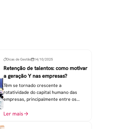
Dicas de Gestão
14/10/2025
Retenção de talentos: como motivar
a geração Y nas empresas?
Têm se tornado crescente a
rotatividade do capital humano das
empresas, principalmente entre os
colaboradores na faixa de 20 a 30 anos -
chamada Geração Y.
Ler mais