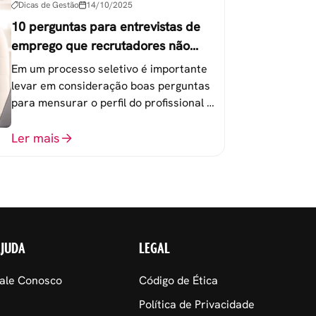
Dicas de Gestão
14/10/2025
10 perguntas para entrevistas de
emprego que recrutadores não
devem fazer
Em um processo seletivo é importante
levar em consideração boas perguntas
para mensurar o perfil do profissional e
evitar questionamentos embaraçosos.
Ler mais
AJUDA
LEGAL
ale Conosco
Código de Ética
Política de Privacidade