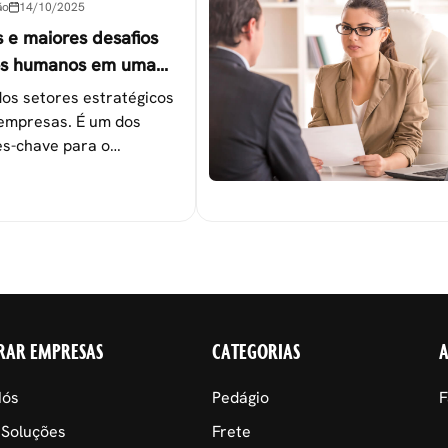
ão
14/10/2025
s e maiores desafios
os humanos em uma
os setores estratégicos
empresas. É um dos
s-chave para o
 das metas
nais.
RAR EMPRESAS
CATEGORIAS
Nós
Pedágio
F
 Soluções
Frete