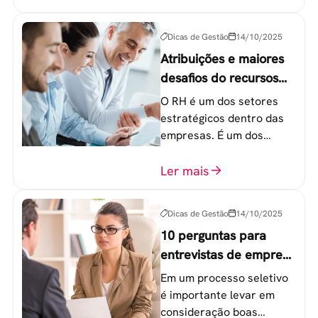
20 a 30 anos - chamada
Geração Y.
Dicas de Gestão
14/10/2025
Atribuições e maiores
desafios do recursos
humanos em uma
O RH é um dos setores
empresa
estratégicos dentro das
empresas. É um dos
componentes-chave para
o atingimento das metas
Ler mais
organizacionais.
Dicas de Gestão
14/10/2025
10 perguntas para
entrevistas de emprego
que recrutadores não
Em um processo seletivo
devem fazer
é importante levar em
consideração boas