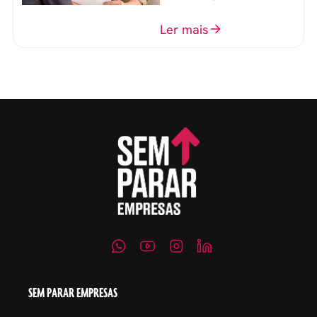
perguntas para mensurar
o perfil do profissional e
Ler mais
evitar questionamentos
embaraçosos.
SEM PARAR EMPRESAS