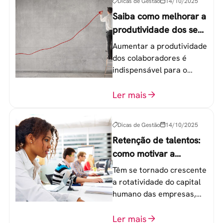
Dicas de Gestão
14/10/2025
Saiba como melhorar a
produtividade dos seus
colaboradores
Aumentar a produtividade
dos colaboradores é
indispensável para o
sucesso de qualquer
equipe de trabalho. 6
Ler mais
etapas que não devem
ser esquecidas.
Dicas de Gestão
14/10/2025
Retenção de talentos:
como motivar a
geração Y nas
Têm se tornado crescente
empresas?
a rotatividade do capital
humano das empresas,
principalmente entre os
colaboradores na faixa de
Ler mais