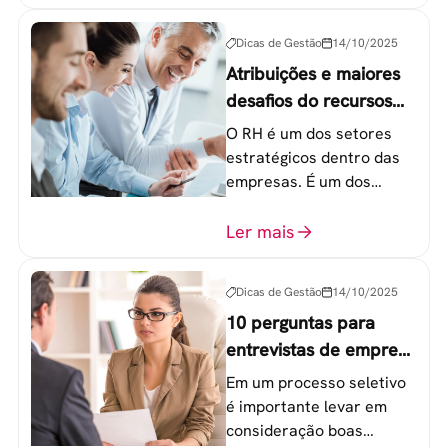
20 a 30 anos - chamada
Geração Y.
Dicas de Gestão
14/10/2025
Atribuições e maiores
desafios do recursos
humanos em uma
O RH é um dos setores
empresa
estratégicos dentro das
empresas. É um dos
componentes-chave para
o atingimento das metas
Ler mais
organizacionais.
Dicas de Gestão
14/10/2025
10 perguntas para
entrevistas de emprego
que recrutadores não
Em um processo seletivo
devem fazer
é importante levar em
consideração boas