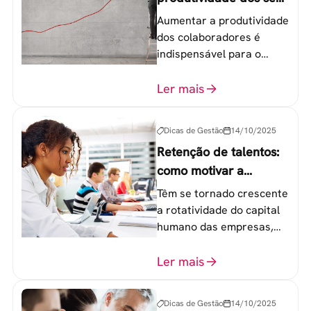
colaboradores
Aumentar a produtividade
dos colaboradores é
indispensável para o
sucesso de qualquer
equipe de trabalho. 6
Ler mais
etapas que não devem
ser esquecidas.
Dicas de Gestão
14/10/2025
Retenção de talentos:
como motivar a
geração Y nas
Têm se tornado crescente
empresas?
a rotatividade do capital
humano das empresas,
principalmente entre os
colaboradores na faixa de
Ler mais
20 a 30 anos - chamada
Geração Y.
Dicas de Gestão
14/10/2025