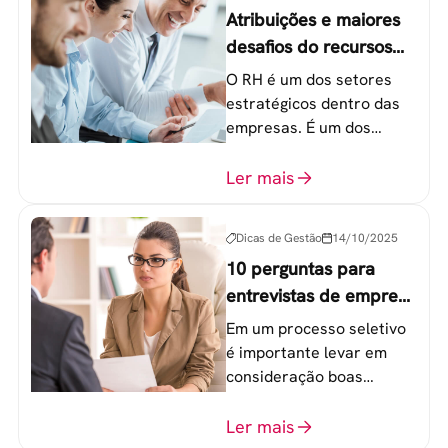
Atribuições e maiores
desafios do recursos
humanos em uma
O RH é um dos setores
empresa
estratégicos dentro das
empresas. É um dos
componentes-chave para
o atingimento das metas
Ler mais
organizacionais.
Dicas de Gestão
14/10/2025
10 perguntas para
entrevistas de emprego
que recrutadores não
Em um processo seletivo
devem fazer
é importante levar em
consideração boas
perguntas para mensurar
o perfil do profissional e
Ler mais