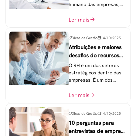
humano das empresas,
principalmente entre os
colaboradores na faixa de
Ler mais
20 a 30 anos - chamada
Geração Y.
Dicas de Gestão
14/10/2025
Atribuições e maiores
desafios do recursos
humanos em uma
O RH é um dos setores
empresa
estratégicos dentro das
empresas. É um dos
componentes-chave para
o atingimento das metas
Ler mais
organizacionais.
Dicas de Gestão
14/10/2025
10 perguntas para
entrevistas de emprego