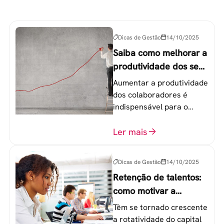
Dicas de Gestão
14/10/2025
Saiba como melhorar a
produtividade dos seus
colaboradores
Aumentar a produtividade
dos colaboradores é
indispensável para o
sucesso de qualquer
equipe de trabalho. 6
Ler mais
etapas que não devem
ser esquecidas.
Dicas de Gestão
14/10/2025
Retenção de talentos:
como motivar a
geração Y nas
Têm se tornado crescente
empresas?
a rotatividade do capital