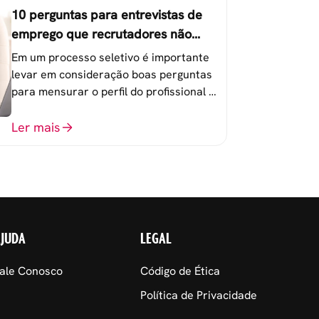
10 perguntas para entrevistas de
emprego que recrutadores não
devem fazer
Em um processo seletivo é importante
levar em consideração boas perguntas
para mensurar o perfil do profissional e
evitar questionamentos embaraçosos.
Ler mais
AJUDA
LEGAL
ale Conosco
Código de Ética
Política de Privacidade