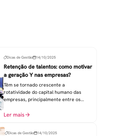
Dicas de Gestão
14/10/2025
Retenção de talentos: como motivar
a geração Y nas empresas?
Têm se tornado crescente a
rotatividade do capital humano das
empresas, principalmente entre os
colaboradores na faixa de 20 a 30 anos -
chamada Geração Y.
Ler mais
Dicas de Gestão
14/10/2025