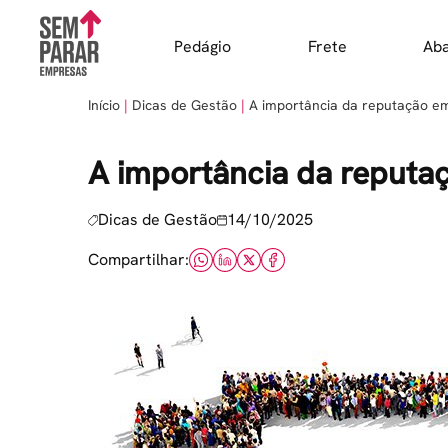
Skip
to
Pedágio
Frete
Ab
content
Início
Dicas de Gestão
A importância da reputação e
A importância da reputa
Dicas de Gestão
14/10/2025
Compartilhar: