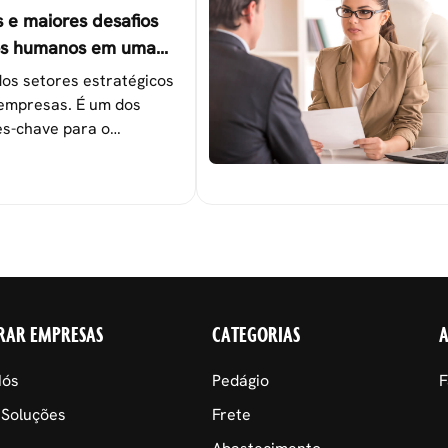
s e maiores desafios
os humanos em uma
os setores estratégicos
empresas. É um dos
s-chave para o
 das metas
nais.
RAR EMPRESAS
CATEGORIAS
Nós
Pedágio
F
 Soluções
Frete