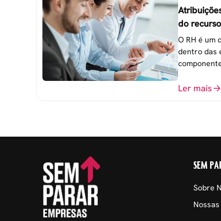
Atribuiçõe
do recurs
empresa
O RH é um d
dentro das 
componente
atingimento
organizacio
Ler mais
SEM PA
Sobre 
Nossas