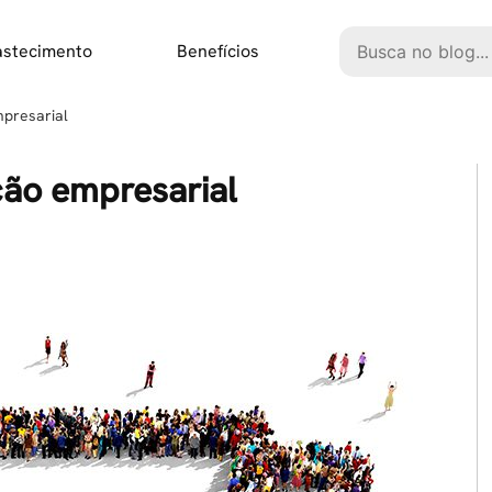
Pesquisar
astecimento
Benefícios
mpresarial
ção empresarial