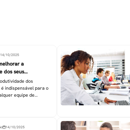
14/10/2025
melhorar a
e dos seus
es
odutividade dos
 é indispensável para o
alquer equipe de
tapas que não devem ser
ão
14/10/2025