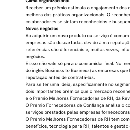
Clima organizacional
Receber um prêmio estimula o engajamento dos c
melhora das práticas organizacionais. O reconhe
colaboradores se sintam reconhecidos e busquem
Novos negócios
Ao adquirir um novo produto ou serviço é comum
empresas são descartadas devido à má reputação
referências são diferenciais e, muitas vezes, in
negócios.
E isso não vale só para o consumidor final. No m
do inglês Business to Business) as empresas qu
reputação antes de contratá-las.
Para se ter uma ideia, especificamente no segme
dois importantes prêmios que o mercado reconh
e o
Prêmio Melhores Fornecedores de RH
, da Re
O Prêmio Fornecedores de Confiança analisa o c
serviços prestados pelas empresas fornecedoras
O Prêmio Melhores Fornecedores de RH tem como o
benefícios, tecnologia para RH, talentos e gestão