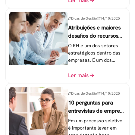
Ler mais
20 a 30 anos - chamada
Geração Y.
Dicas de Gestão
14/10/2025
Atribuições e maiores
desafios do recursos
humanos em uma
O RH é um dos setores
empresa
estratégicos dentro das
empresas. É um dos
componentes-chave para
o atingimento das metas
Ler mais
organizacionais.
Dicas de Gestão
14/10/2025
10 perguntas para
entrevistas de emprego
que recrutadores não
Em um processo seletivo
devem fazer
é importante levar em