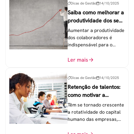
Dicas de Gestão
14/10/2025
Saiba como melhorar a
produtividade dos seus
colaboradores
Aumentar a produtividade
dos colaboradores é
indispensável para o
sucesso de qualquer
equipe de trabalho. 6
Ler mais
etapas que não devem
ser esquecidas.
Dicas de Gestão
14/10/2025
Retenção de talentos:
como motivar a
geração Y nas
Têm se tornado crescente
empresas?
a rotatividade do capital
humano das empresas,
principalmente entre os
colaboradores na faixa de