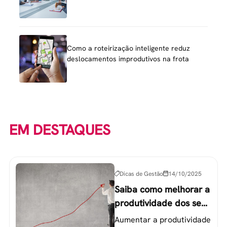
Como a roteirização inteligente reduz
deslocamentos improdutivos na frota
EM DESTAQUES
Dicas de Gestão
14/10/2025
Saiba como melhorar a
produtividade dos seus
colaboradores
Aumentar a produtividade