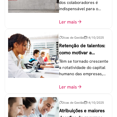
dos colaboradores é
indispensável para o
sucesso de qualquer
equipe de trabalho. 6
Ler mais
etapas que não devem
ser esquecidas.
Dicas de Gestão
14/10/2025
Retenção de talentos:
como motivar a
geração Y nas
Têm se tornado crescente
empresas?
a rotatividade do capital
humano das empresas,
principalmente entre os
colaboradores na faixa de
Ler mais
20 a 30 anos - chamada
Geração Y.
Dicas de Gestão
14/10/2025
Atribuições e maiores