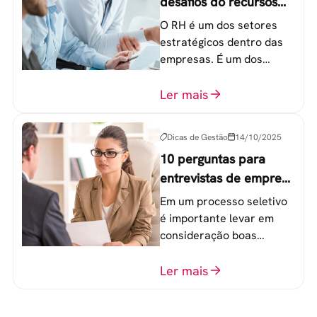
desafios do recursos
humanos em uma
O RH é um dos setores
empresa
estratégicos dentro das
empresas. É um dos
componentes-chave para
o atingimento das metas
Ler mais
organizacionais.
Dicas de Gestão
14/10/2025
10 perguntas para
entrevistas de emprego
que recrutadores não
Em um processo seletivo
devem fazer
é importante levar em
consideração boas
perguntas para mensurar
o perfil do profissional e
Ler mais
evitar questionamentos
embaraçosos.