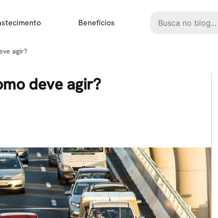
Pesquisar
astecimento
Benefícios
eve agir?
omo deve agir?