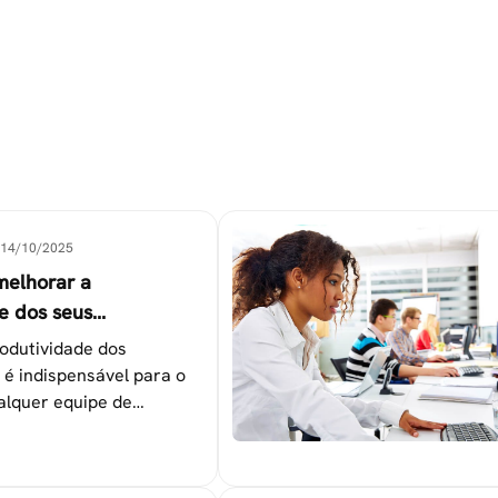
14/10/2025
melhorar a
e dos seus
es
odutividade dos
 é indispensável para o
alquer equipe de
tapas que não devem ser