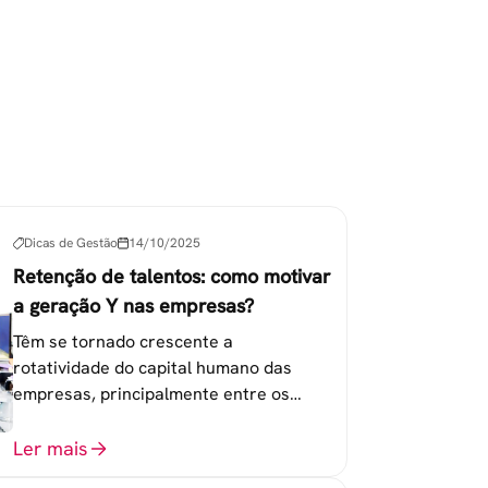
Dicas de Gestão
14/10/2025
Retenção de talentos: como motivar
a geração Y nas empresas?
Têm se tornado crescente a
rotatividade do capital humano das
empresas, principalmente entre os
colaboradores na faixa de 20 a 30 anos -
chamada Geração Y.
Ler mais