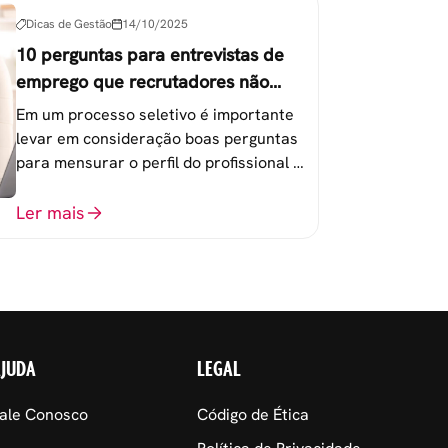
Dicas de Gestão
14/10/2025
10 perguntas para entrevistas de
emprego que recrutadores não
devem fazer
Em um processo seletivo é importante
levar em consideração boas perguntas
para mensurar o perfil do profissional e
evitar questionamentos embaraçosos.
Ler mais
AJUDA
LEGAL
ale Conosco
Código de Ética