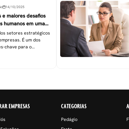
ão
14/10/2025
s e maiores desafios
os humanos em uma
os setores estratégicos
empresas. É um dos
s-chave para o
 das metas
nais.
RAR EMPRESAS
CATEGORIAS
Nós
Pedágio
F