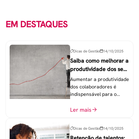
EM DESTAQUES
Dicas de Gestão
14/10/2025
Saiba como melhorar a
produtividade dos seus
colaboradores
Aumentar a produtividade
dos colaboradores é
indispensável para o
sucesso de qualquer
equipe de trabalho. 6
Ler mais
etapas que não devem
ser esquecidas.
Dicas de Gestão
14/10/2025
Retenção de talentos: