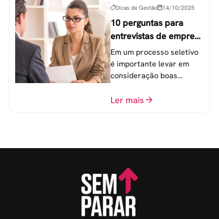
Dicas de Gestão
14/10/2025
10 perguntas para
entrevistas de emprego
que recrutadores não
Em um processo seletivo
devem fazer
é importante levar em
consideração boas
perguntas para mensurar
o perfil do profissional e
Ler mais
evitar questionamentos
embaraçosos.