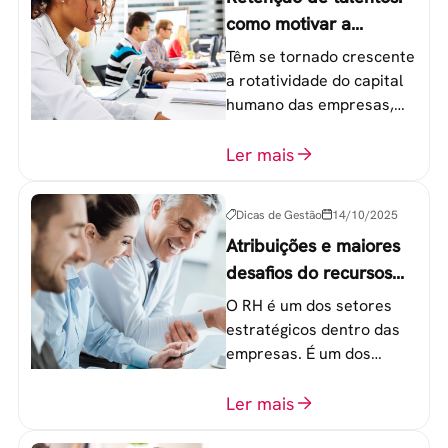
como motivar a
geração Y nas
Têm se tornado crescente
empresas?
a rotatividade do capital
humano das empresas,
principalmente entre os
colaboradores na faixa de
Ler mais
20 a 30 anos - chamada
Geração Y.
Dicas de Gestão
14/10/2025
Atribuições e maiores
desafios do recursos
humanos em uma
O RH é um dos setores
empresa
estratégicos dentro das
empresas. É um dos
componentes-chave para
o atingimento das metas
Ler mais
organizacionais.