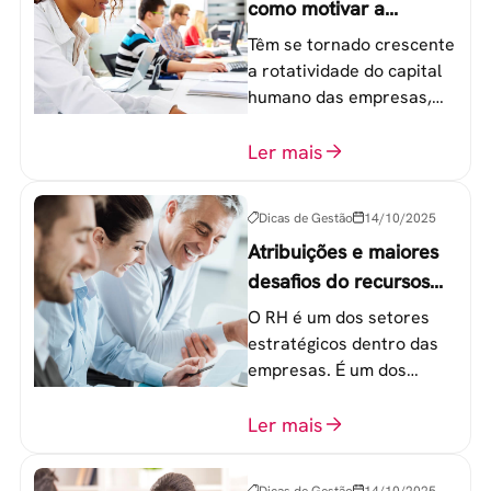
como motivar a
geração Y nas
Têm se tornado crescente
empresas?
a rotatividade do capital
humano das empresas,
principalmente entre os
colaboradores na faixa de
Ler mais
20 a 30 anos - chamada
Geração Y.
Dicas de Gestão
14/10/2025
Atribuições e maiores
desafios do recursos
humanos em uma
O RH é um dos setores
empresa
estratégicos dentro das
empresas. É um dos
componentes-chave para
o atingimento das metas
Ler mais
organizacionais.
Dicas de Gestão
14/10/2025