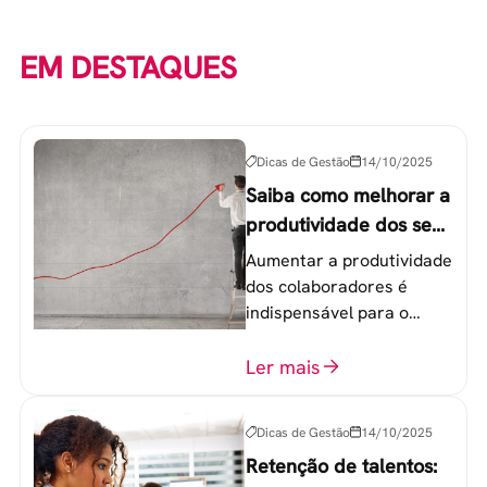
EM DESTAQUES
Dicas de Gestão
14/10/2025
Saiba como melhorar a
produtividade dos seus
colaboradores
Aumentar a produtividade
dos colaboradores é
indispensável para o
sucesso de qualquer
equipe de trabalho. 6
Ler mais
etapas que não devem
ser esquecidas.
Dicas de Gestão
14/10/2025
Retenção de talentos: