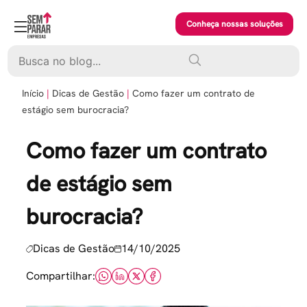
Skip
to
Conheça nossas soluções
content
Pesquisar
Início
Dicas de Gestão
Como fazer um contrato de
estágio sem burocracia?
Como fazer um contrato
de estágio sem
burocracia?
Dicas de Gestão
14/10/2025
Compartilhar: