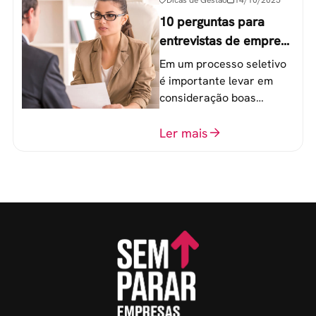
10 perguntas para
entrevistas de emprego
que recrutadores não
Em um processo seletivo
devem fazer
é importante levar em
consideração boas
perguntas para mensurar
o perfil do profissional e
Ler mais
evitar questionamentos
embaraçosos.