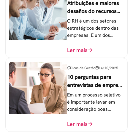
Atribuições e maiores
desafios do recursos
humanos em uma
O RH é um dos setores
empresa
estratégicos dentro das
empresas. É um dos
componentes-chave para
o atingimento das metas
Ler mais
organizacionais.
Dicas de Gestão
14/10/2025
10 perguntas para
entrevistas de emprego
que recrutadores não
Em um processo seletivo
devem fazer
é importante levar em
consideração boas
perguntas para mensurar
o perfil do profissional e
Ler mais
evitar questionamentos