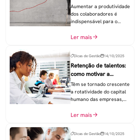
colaboradores
Aumentar a produtividade
dos colaboradores é
indispensável para o
sucesso de qualquer
equipe de trabalho. 6
Ler mais
etapas que não devem
ser esquecidas.
Dicas de Gestão
14/10/2025
Retenção de talentos:
como motivar a
geração Y nas
Têm se tornado crescente
empresas?
a rotatividade do capital
humano das empresas,
principalmente entre os
colaboradores na faixa de
Ler mais
20 a 30 anos - chamada
Geração Y.
Dicas de Gestão
14/10/2025