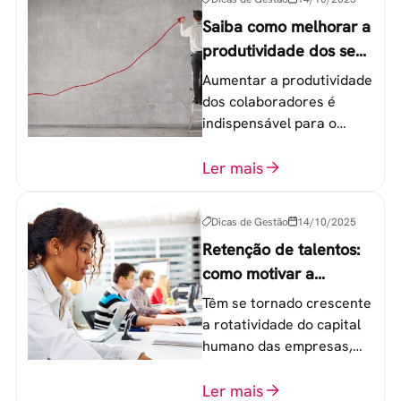
Saiba como melhorar a
produtividade dos seus
colaboradores
Aumentar a produtividade
dos colaboradores é
indispensável para o
sucesso de qualquer
equipe de trabalho. 6
Ler mais
etapas que não devem
ser esquecidas.
Dicas de Gestão
14/10/2025
Retenção de talentos:
como motivar a
geração Y nas
Têm se tornado crescente
empresas?
a rotatividade do capital
humano das empresas,
principalmente entre os
colaboradores na faixa de
Ler mais