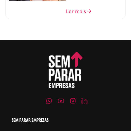
perguntas para mensurar
o perfil do profissional e
Ler mais
evitar questionamentos
embaraçosos.
SEM PARAR EMPRESAS