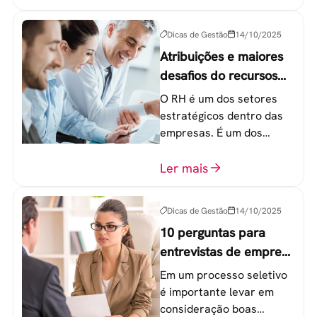
20 a 30 anos - chamada
Geração Y.
Dicas de Gestão
14/10/2025
Atribuições e maiores
desafios do recursos
humanos em uma
O RH é um dos setores
empresa
estratégicos dentro das
empresas. É um dos
componentes-chave para
o atingimento das metas
Ler mais
organizacionais.
Dicas de Gestão
14/10/2025
10 perguntas para
entrevistas de emprego
que recrutadores não
Em um processo seletivo
devem fazer
é importante levar em
consideração boas