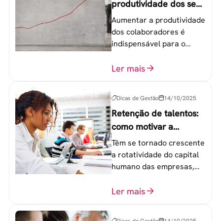
produtividade dos seus
colaboradores
Aumentar a produtividade
dos colaboradores é
indispensável para o
sucesso de qualquer
equipe de trabalho. 6
Ler mais
etapas que não devem
ser esquecidas.
Dicas de Gestão
14/10/2025
Retenção de talentos:
como motivar a
geração Y nas
Têm se tornado crescente
empresas?
a rotatividade do capital
humano das empresas,
principalmente entre os
colaboradores na faixa de
Ler mais
20 a 30 anos - chamada
Geração Y.
Dicas de Gestão
14/10/2025