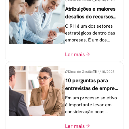
Atribuições e maiores
desafios do recursos
humanos em uma
O RH é um dos setores
empresa
estratégicos dentro das
empresas. É um dos
componentes-chave para
o atingimento das metas
Ler mais
organizacionais.
Dicas de Gestão
14/10/2025
10 perguntas para
entrevistas de emprego
que recrutadores não
Em um processo seletivo
devem fazer
é importante levar em
consideração boas
perguntas para mensurar
o perfil do profissional e
Ler mais