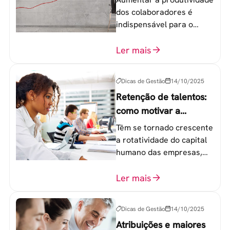
dos colaboradores é
indispensável para o
sucesso de qualquer
equipe de trabalho. 6
Ler mais
etapas que não devem
ser esquecidas.
Dicas de Gestão
14/10/2025
Retenção de talentos:
como motivar a
geração Y nas
Têm se tornado crescente
empresas?
a rotatividade do capital
humano das empresas,
principalmente entre os
colaboradores na faixa de
Ler mais
20 a 30 anos - chamada
Geração Y.
Dicas de Gestão
14/10/2025
Atribuições e maiores