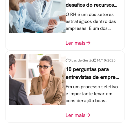
desafios do recursos
humanos em uma
O RH é um dos setores
empresa
estratégicos dentro das
empresas. É um dos
componentes-chave para
o atingimento das metas
Ler mais
organizacionais.
Dicas de Gestão
14/10/2025
10 perguntas para
entrevistas de emprego
que recrutadores não
Em um processo seletivo
devem fazer
é importante levar em
consideração boas
perguntas para mensurar
o perfil do profissional e
Ler mais
evitar questionamentos
embaraçosos.