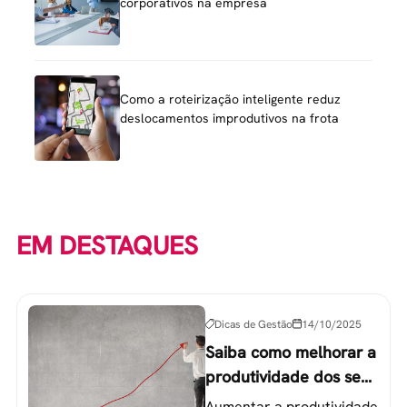
corporativos na empresa
Como a roteirização inteligente reduz
deslocamentos improdutivos na frota
EM DESTAQUES
Dicas de Gestão
14/10/2025
Saiba como melhorar a
produtividade dos seus
colaboradores
Aumentar a produtividade