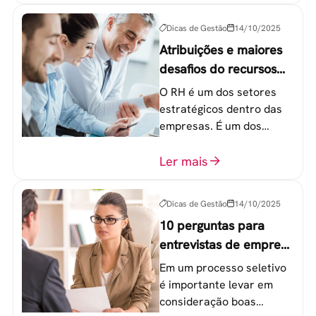
20 a 30 anos - chamada
Geração Y.
Dicas de Gestão
14/10/2025
Atribuições e maiores
desafios do recursos
humanos em uma
O RH é um dos setores
empresa
estratégicos dentro das
empresas. É um dos
componentes-chave para
o atingimento das metas
Ler mais
organizacionais.
Dicas de Gestão
14/10/2025
10 perguntas para
entrevistas de emprego
que recrutadores não
Em um processo seletivo
devem fazer
é importante levar em
consideração boas