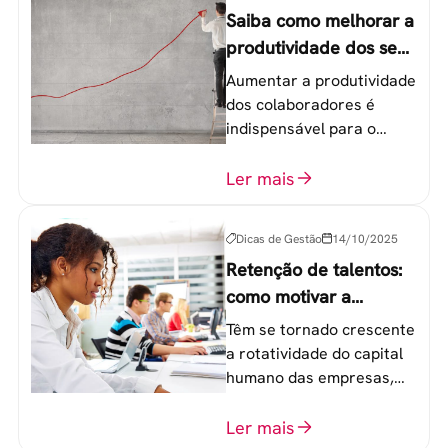
Saiba como melhorar a
produtividade dos seus
colaboradores
Aumentar a produtividade
dos colaboradores é
indispensável para o
sucesso de qualquer
equipe de trabalho. 6
Ler mais
etapas que não devem
ser esquecidas.
Dicas de Gestão
14/10/2025
Retenção de talentos:
como motivar a
geração Y nas
Têm se tornado crescente
empresas?
a rotatividade do capital
humano das empresas,
principalmente entre os
colaboradores na faixa de
Ler mais