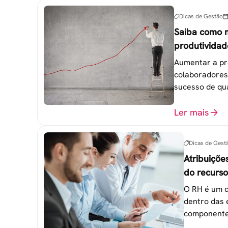
Dicas de Gestão
Saiba como 
produtividad
colaborador
Aumentar a pr
colaboradores
sucesso de qu
trabalho. 6 e
esquecidas.
Ler mais
Dicas de Gest
Atribuiçõe
do recurs
empresa
O RH é um d
dentro das 
componente
atingimento