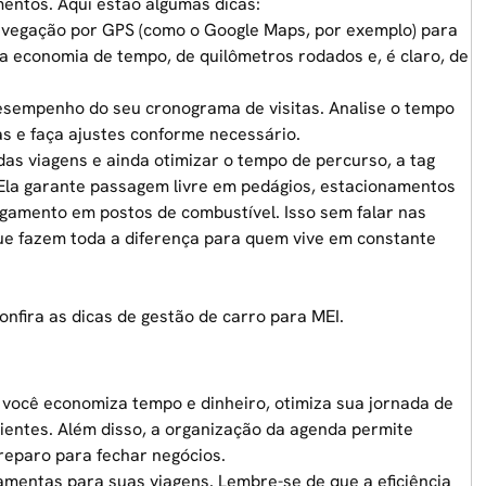
entos. Aqui estão algumas dicas:
 navegação por GPS (como o Google Maps, por exemplo) para
ra economia de tempo, de quilômetros rodados e, é claro, de
esempenho do seu cronograma de visitas. Analise o tempo
s e faça ajustes conforme necessário.
das viagens e ainda otimizar o tempo de percurso, a
tag
 Ela garante passagem livre em pedágios, estacionamentos
pagamento em postos de combustível. Isso sem falar nas
ue fazem toda a diferença para quem vive em constante
onfira as dicas de
gestão de carro para MEI
.
 você economiza tempo e dinheiro, otimiza sua jornada de
ientes. Além disso, a organização da agenda permite
reparo para fechar negócios.
amentas para suas viagens. Lembre-se de que a eficiência