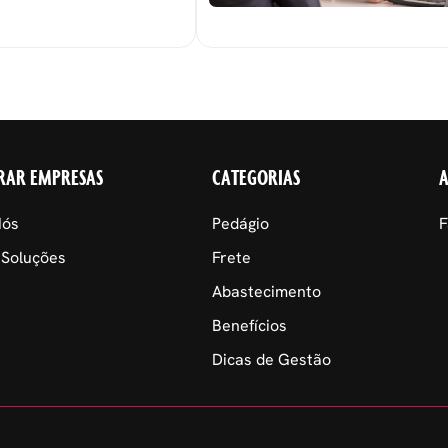
nais.
RAR EMPRESAS
CATEGORIAS
Nós
Pedágio
F
 Soluções
Frete
Abastecimento
Benefícios
Dicas de Gestão