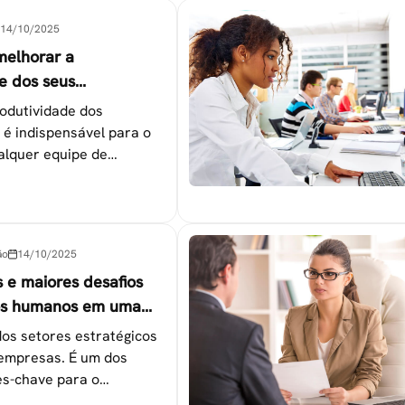
14/10/2025
melhorar a
e dos seus
es
odutividade dos
 é indispensável para o
alquer equipe de
tapas que não devem ser
ão
14/10/2025
s e maiores desafios
os humanos em uma
os setores estratégicos
empresas. É um dos
s-chave para o
 das metas