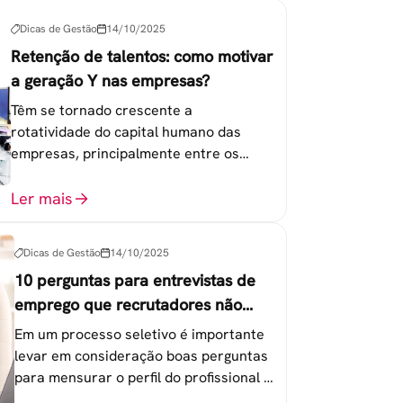
Dicas de Gestão
14/10/2025
Retenção de talentos: como motivar
a geração Y nas empresas?
Têm se tornado crescente a
rotatividade do capital humano das
empresas, principalmente entre os
colaboradores na faixa de 20 a 30 anos -
chamada Geração Y.
Ler mais
Dicas de Gestão
14/10/2025
10 perguntas para entrevistas de
emprego que recrutadores não
devem fazer
Em um processo seletivo é importante
levar em consideração boas perguntas
para mensurar o perfil do profissional e
evitar questionamentos embaraçosos.