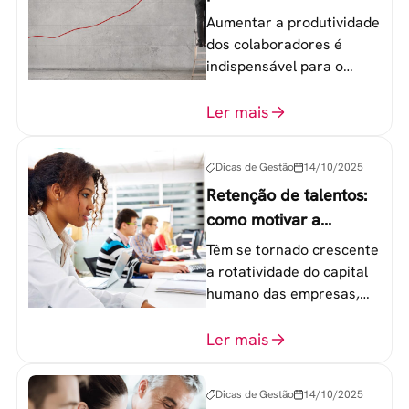
colaboradores
Aumentar a produtividade
dos colaboradores é
indispensável para o
sucesso de qualquer
equipe de trabalho. 6
Ler mais
etapas que não devem
ser esquecidas.
Dicas de Gestão
14/10/2025
Retenção de talentos:
como motivar a
geração Y nas
Têm se tornado crescente
empresas?
a rotatividade do capital
humano das empresas,
principalmente entre os
colaboradores na faixa de
Ler mais
20 a 30 anos - chamada
Geração Y.
Dicas de Gestão
14/10/2025