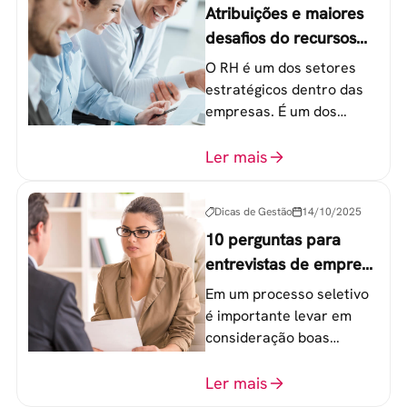
Atribuições e maiores
desafios do recursos
humanos em uma
O RH é um dos setores
empresa
estratégicos dentro das
empresas. É um dos
componentes-chave para
o atingimento das metas
Ler mais
organizacionais.
Dicas de Gestão
14/10/2025
10 perguntas para
entrevistas de emprego
que recrutadores não
Em um processo seletivo
devem fazer
é importante levar em
consideração boas
perguntas para mensurar
o perfil do profissional e
Ler mais
evitar questionamentos