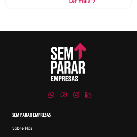
o perfil do profissional e
Ler mais
evitar questionamentos
embaraçosos.
SEM PARAR EMPRESAS
Sobre Nós