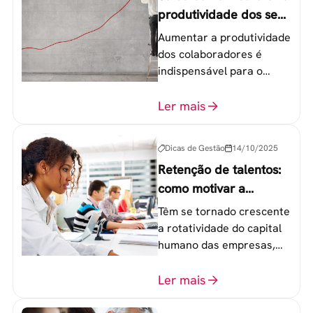
produtividade dos seus
colaboradores
Aumentar a produtividade
dos colaboradores é
indispensável para o
sucesso de qualquer
equipe de trabalho. 6
Ler mais
etapas que não devem
ser esquecidas.
Dicas de Gestão
14/10/2025
Retenção de talentos:
como motivar a
geração Y nas
Têm se tornado crescente
empresas?
a rotatividade do capital
humano das empresas,
principalmente entre os
colaboradores na faixa de
Ler mais
20 a 30 anos - chamada
Geração Y.