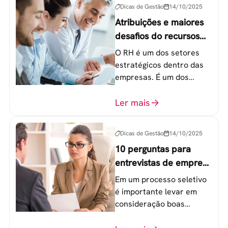
Dicas de Gestão
14/10/2025
Atribuições e maiores
desafios do recursos
humanos em uma
O RH é um dos setores
empresa
estratégicos dentro das
empresas. É um dos
componentes-chave para
o atingimento das metas
Ler mais
organizacionais.
Dicas de Gestão
14/10/2025
10 perguntas para
entrevistas de emprego
que recrutadores não
Em um processo seletivo
devem fazer
é importante levar em
consideração boas
perguntas para mensurar