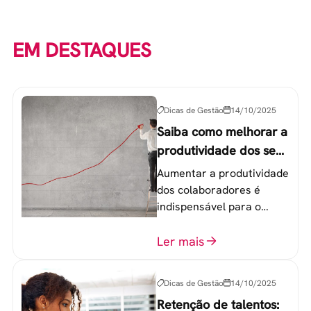
EM DESTAQUES
Dicas de Gestão
14/10/2025
Saiba como melhorar a
produtividade dos seus
colaboradores
Aumentar a produtividade
dos colaboradores é
indispensável para o
sucesso de qualquer
equipe de trabalho. 6
Ler mais
etapas que não devem
ser esquecidas.
Dicas de Gestão
14/10/2025
Retenção de talentos: