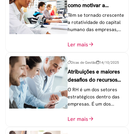
como motivar a
geração Y nas
Têm se tornado crescente
empresas?
a rotatividade do capital
humano das empresas,
principalmente entre os
colaboradores na faixa de
Ler mais
20 a 30 anos - chamada
Geração Y.
Dicas de Gestão
14/10/2025
Atribuições e maiores
desafios do recursos
humanos em uma
O RH é um dos setores
empresa
estratégicos dentro das
empresas. É um dos
componentes-chave para
o atingimento das metas
Ler mais
organizacionais.