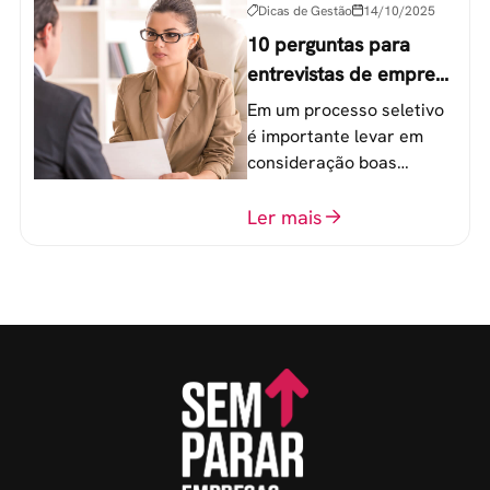
Dicas de Gestão
14/10/2025
10 perguntas para
entrevistas de emprego
que recrutadores não
Em um processo seletivo
devem fazer
é importante levar em
consideração boas
perguntas para mensurar
o perfil do profissional e
Ler mais
evitar questionamentos
embaraçosos.