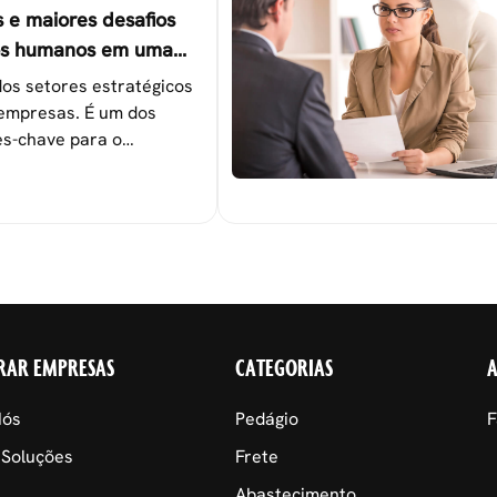
s e maiores desafios
os humanos em uma
os setores estratégicos
empresas. É um dos
s-chave para o
 das metas
nais.
RAR EMPRESAS
CATEGORIAS
Nós
Pedágio
F
 Soluções
Frete
Abastecimento