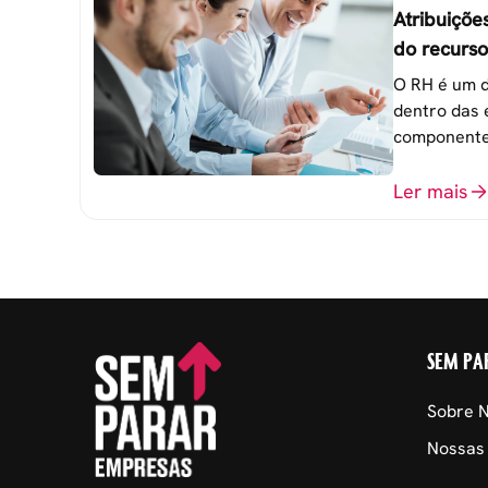
Atribuiçõe
do recurs
empresa
O RH é um d
dentro das 
componente
atingimento
organizacio
Ler mais
SEM PA
Sobre 
Nossas