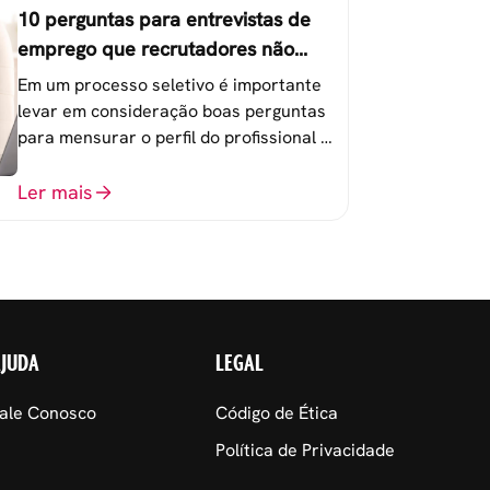
10 perguntas para entrevistas de
emprego que recrutadores não
devem fazer
Em um processo seletivo é importante
levar em consideração boas perguntas
para mensurar o perfil do profissional e
evitar questionamentos embaraçosos.
Ler mais
AJUDA
LEGAL
ale Conosco
Código de Ética
Política de Privacidade