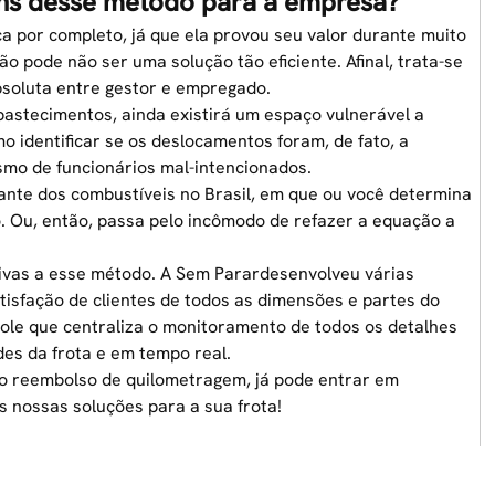
ens desse método para a empresa?
a por completo, já que ela provou seu valor durante muito
o pode não ser uma solução tão eficiente. Afinal, trata-se
soluta entre gestor e empregado.
abastecimentos, ainda existirá um espaço vulnerável a
o identificar se os deslocamentos foram, de fato, a
ismo de funcionários mal-intencionados.
uante dos combustíveis no Brasil, em que ou você determina
o. Ou, então, passa pelo incômodo de refazer a equação a
ivas a esse método. A Sem Parardesenvolveu várias
tisfação de clientes de todos as dimensões e partes do
role que centraliza o monitoramento de todos os detalhes
es da frota e em tempo real.
ao reembolso de quilometragem, já pode entrar em
s nossas soluções para a sua frota!