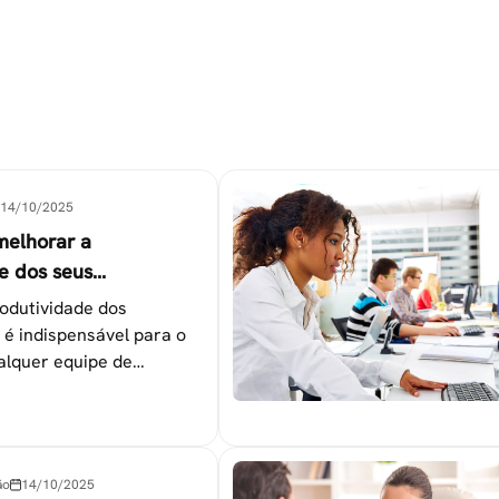
14/10/2025
melhorar a
e dos seus
es
odutividade dos
 é indispensável para o
alquer equipe de
tapas que não devem ser
ão
14/10/2025