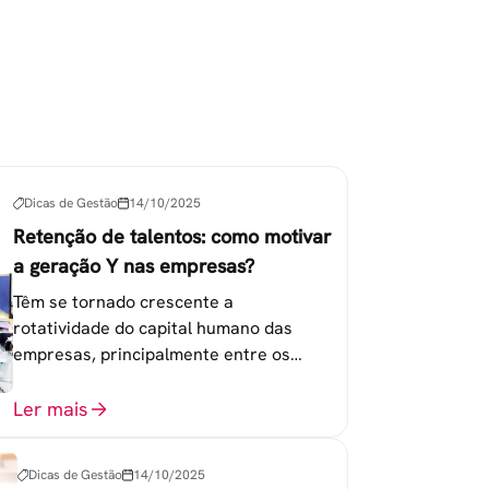
Dicas de Gestão
14/10/2025
Retenção de talentos: como motivar
a geração Y nas empresas?
Têm se tornado crescente a
rotatividade do capital humano das
empresas, principalmente entre os
colaboradores na faixa de 20 a 30 anos -
chamada Geração Y.
Ler mais
Dicas de Gestão
14/10/2025