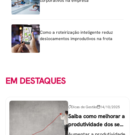
corporativos na empresa
Como a roteirização inteligente reduz
deslocamentos improdutivos na frota
EM DESTAQUES
Dicas de Gestão
14/10/2025
Saiba como melhorar a
produtividade dos seus
colaboradores
Aumentar a produtividade