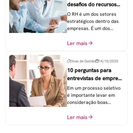
desafios do recursos
humanos em uma
O RH é um dos setores
empresa
estratégicos dentro das
empresas. É um dos
componentes-chave para
o atingimento das metas
Ler mais
organizacionais.
Dicas de Gestão
14/10/2025
10 perguntas para
entrevistas de emprego
que recrutadores não
Em um processo seletivo
devem fazer
é importante levar em
consideração boas
perguntas para mensurar
o perfil do profissional e
Ler mais
evitar questionamentos
embaraçosos.