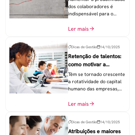
dos colaboradores é
indispensável para o
sucesso de qualquer
equipe de trabalho. 6
Ler mais
etapas que não devem
ser esquecidas.
Dicas de Gestão
14/10/2025
Retenção de talentos:
como motivar a
geração Y nas
Têm se tornado crescente
empresas?
a rotatividade do capital
humano das empresas,
principalmente entre os
colaboradores na faixa de
Ler mais
20 a 30 anos - chamada
Geração Y.
Dicas de Gestão
14/10/2025
Atribuições e maiores