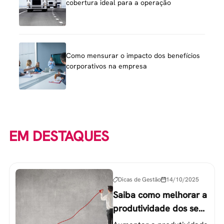
cobertura ideal para a operação
Como mensurar o impacto dos benefícios
corporativos na empresa
EM DESTAQUES
Dicas de Gestão
14/10/2025
Saiba como melhorar a
produtividade dos seus
colaboradores