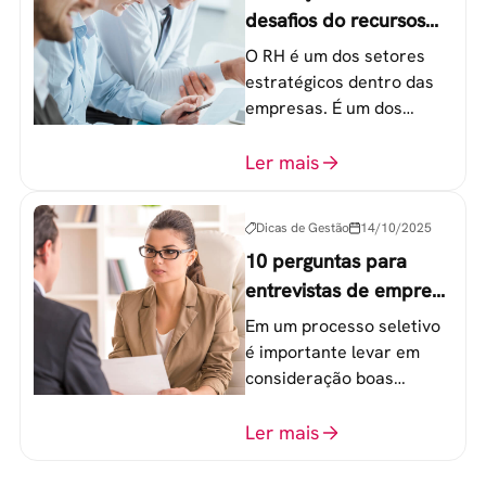
desafios do recursos
humanos em uma
O RH é um dos setores
empresa
estratégicos dentro das
empresas. É um dos
componentes-chave para
o atingimento das metas
Ler mais
organizacionais.
Dicas de Gestão
14/10/2025
10 perguntas para
entrevistas de emprego
que recrutadores não
Em um processo seletivo
devem fazer
é importante levar em
consideração boas
perguntas para mensurar
o perfil do profissional e
Ler mais
evitar questionamentos
embaraçosos.