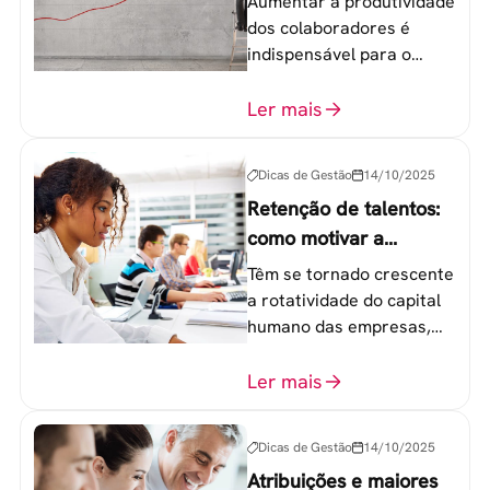
Aumentar a produtividade
dos colaboradores é
indispensável para o
sucesso de qualquer
equipe de trabalho. 6
Ler mais
etapas que não devem
ser esquecidas.
Dicas de Gestão
14/10/2025
Retenção de talentos:
como motivar a
geração Y nas
Têm se tornado crescente
empresas?
a rotatividade do capital
humano das empresas,
principalmente entre os
colaboradores na faixa de
Ler mais
20 a 30 anos - chamada
Geração Y.
Dicas de Gestão
14/10/2025
Atribuições e maiores