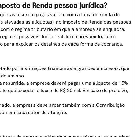
mposto de Renda pessoa jurídica?
líquotas a serem pagas variam com a faixa de renda do
is elevadas as alíquotas), no Imposto de Renda das pessoas
o com o
regime tributário
em que a empresa se enquadra.
regimes possíveis: lucro real, lucro presumido, lucro
o para explicar os detalhes de cada forma de cobrança.
ado por instituições financeiras e grandes empresas, que
 de um ano.
ma resumida, a empresa deverá pagar uma alíquota de 15%
ilo que exceder o lucro de R$ 20 mil. Em caso de prejuízo,
bitrado, a empresa deve arcar também com a Contribuição
muda em cada setor de atuação.
ita bruta da empresa, além de algumas fórmulas que mudam