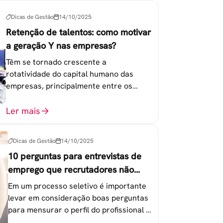
Dicas de Gestão
14/10/2025
Retenção de talentos: como motivar
a geração Y nas empresas?
Têm se tornado crescente a
rotatividade do capital humano das
empresas, principalmente entre os
colaboradores na faixa de 20 a 30 anos -
chamada Geração Y.
Ler mais
Dicas de Gestão
14/10/2025
10 perguntas para entrevistas de
emprego que recrutadores não
devem fazer
Em um processo seletivo é importante
levar em consideração boas perguntas
para mensurar o perfil do profissional e
evitar questionamentos embaraçosos.