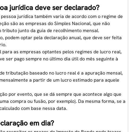
a jurídica deve ser declarado?
a
pessoa jurídica
também varia de acordo com o regime de
eção são as empresas do Simples Nacional, que não
 tributo junto da guia de recolhimento mensal.
o, podem optar pela declaração anual, que deve ser feita
io.
l para as empresas optantes pelos regimes de lucro real,
ve ser pago sempre no último dia útil do mês seguinte à
e tributação baseado no lucro real é a apuração mensal,
 mensalmente a partir de um lucro estimado para aquele
ação por evento, que se dá sempre que acontece algo que
 uma compra ou fusão, por exemplo). Da mesma forma, se a
é calculado com base nessa data.
eclaração em dia?
não respeitar os prazos do Imposto de Renda pode trazer