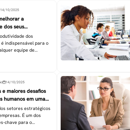
14/10/2025
melhorar a
e dos seus
es
odutividade dos
 é indispensável para o
alquer equipe de
tapas que não devem ser
ão
14/10/2025
s e maiores desafios
os humanos em uma
os setores estratégicos
empresas. É um dos
s-chave para o
 das metas