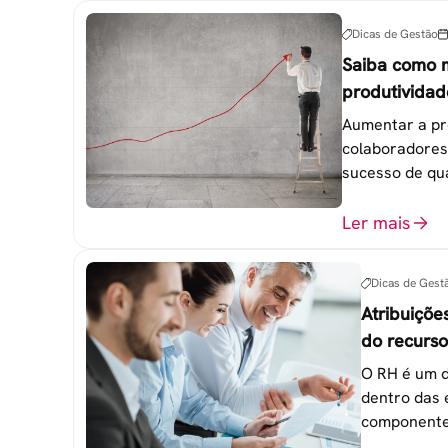
Dicas de Gestão
Saiba como 
produtividad
colaborador
Aumentar a pr
colaboradores
sucesso de qu
trabalho. 6 e
esquecidas.
Ler mais
Dicas de Gest
Atribuiçõe
do recurs
empresa
O RH é um d
dentro das 
componente
atingimento