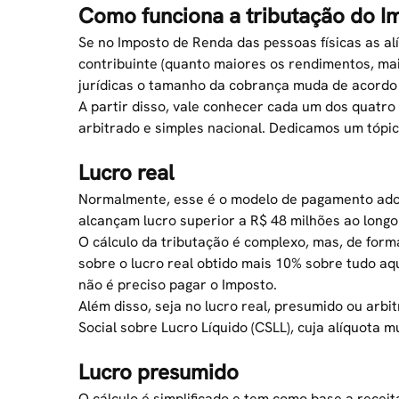
Como funciona a tributação do I
Se no Imposto de Renda das pessoas físicas as a
contribuinte (quanto maiores os rendimentos, ma
jurídicas o tamanho da cobrança muda de acord
A partir disso, vale conhecer cada um dos quatro 
arbitrado e simples nacional. Dedicamos um tópic
Lucro real
Normalmente, esse é o modelo de pagamento adot
alcançam lucro superior a R$ 48 milhões ao longo
O cálculo da tributação é complexo, mas, de for
sobre o lucro real obtido mais 10% sobre tudo aqu
não é preciso pagar o Imposto.
Além disso, seja no lucro real, presumido ou ar
Social sobre Lucro Líquido (CSLL), cuja alíquota 
Lucro presumido
O cálculo é simplificado e tem como base a rece