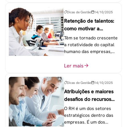
etapas que não devem
ser esquecidas.
Dicas de Gestão
14/10/2025
Retenção de talentos:
como motivar a
geração Y nas
Têm se tornado crescente
empresas?
a rotatividade do capital
humano das empresas,
principalmente entre os
colaboradores na faixa de
Ler mais
20 a 30 anos - chamada
Geração Y.
Dicas de Gestão
14/10/2025
Atribuições e maiores
desafios do recursos
humanos em uma
O RH é um dos setores
empresa
estratégicos dentro das
empresas. É um dos