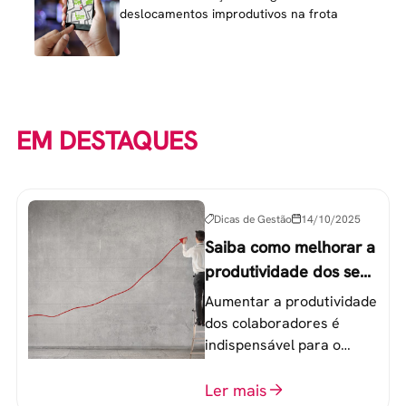
deslocamentos improdutivos na frota
EM DESTAQUES
Dicas de Gestão
14/10/2025
Saiba como melhorar a
produtividade dos seus
colaboradores
Aumentar a produtividade
dos colaboradores é
indispensável para o
sucesso de qualquer
equipe de trabalho. 6
Ler mais