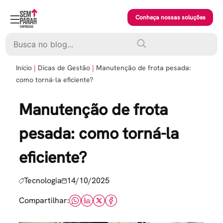
Skip
to
Conheça nossas soluções
content
Pesquisar
Início
Dicas de Gestão
Manutenção de frota pesada:
como torná-la eficiente?
Manutenção de frota
pesada: como torná-la
eficiente?
Tecnologia
14/10/2025
Compartilhar: