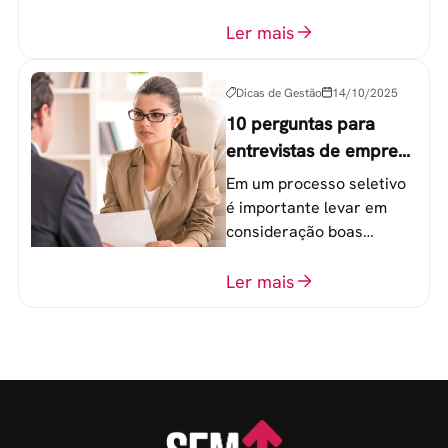
componentes-chave para
o atingimento das metas
Ler mais
organizacionais.
Dicas de Gestão
14/10/2025
10 perguntas para
entrevistas de emprego
que recrutadores não
Em um processo seletivo
devem fazer
é importante levar em
consideração boas
perguntas para mensurar
o perfil do profissional e
Ler mais
evitar questionamentos
embaraçosos.