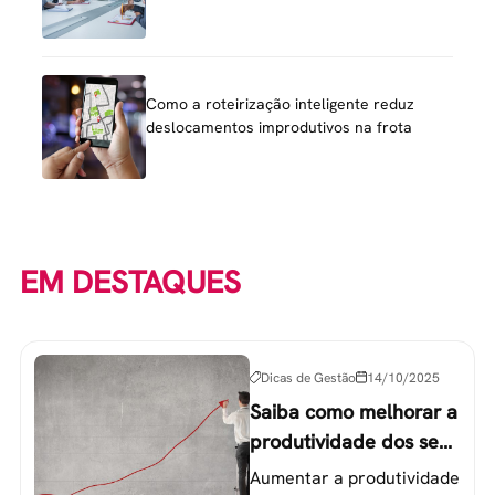
Como a roteirização inteligente reduz
deslocamentos improdutivos na frota
EM DESTAQUES
Dicas de Gestão
14/10/2025
Saiba como melhorar a
produtividade dos seus
colaboradores
Aumentar a produtividade