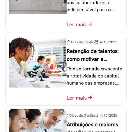
dos colaboradores é
indispensável para o
sucesso de qualquer
equipe de trabalho. 6
Ler mais
etapas que não devem
ser esquecidas.
Dicas de Gestão
14/10/2025
Retenção de talentos:
como motivar a
geração Y nas
Têm se tornado crescente
empresas?
a rotatividade do capital
humano das empresas,
principalmente entre os
colaboradores na faixa de
Ler mais
20 a 30 anos - chamada
Geração Y.
Dicas de Gestão
14/10/2025
Atribuições e maiores