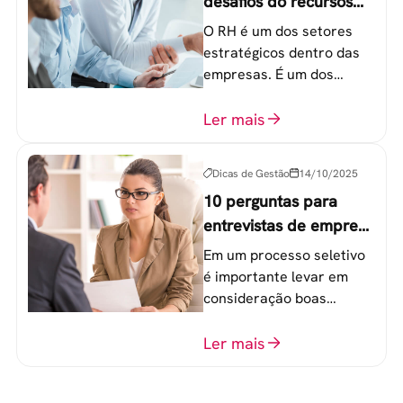
desafios do recursos
humanos em uma
O RH é um dos setores
empresa
estratégicos dentro das
empresas. É um dos
componentes-chave para
o atingimento das metas
Ler mais
organizacionais.
Dicas de Gestão
14/10/2025
10 perguntas para
entrevistas de emprego
que recrutadores não
Em um processo seletivo
devem fazer
é importante levar em
consideração boas
perguntas para mensurar
o perfil do profissional e
Ler mais
evitar questionamentos
embaraçosos.