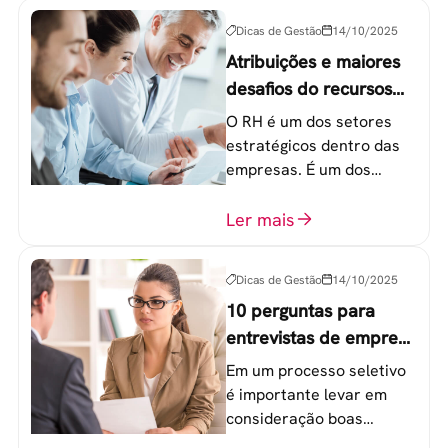
Geração Y.
Dicas de Gestão
14/10/2025
Atribuições e maiores
desafios do recursos
humanos em uma
O RH é um dos setores
empresa
estratégicos dentro das
empresas. É um dos
componentes-chave para
o atingimento das metas
Ler mais
organizacionais.
Dicas de Gestão
14/10/2025
10 perguntas para
entrevistas de emprego
que recrutadores não
Em um processo seletivo
devem fazer
é importante levar em
consideração boas
perguntas para mensurar