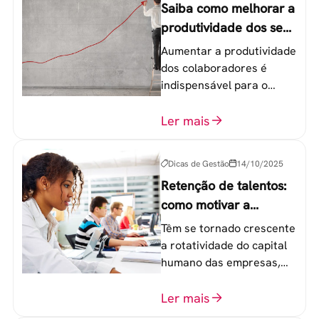
Saiba como melhorar a
produtividade dos seus
colaboradores
Aumentar a produtividade
dos colaboradores é
indispensável para o
sucesso de qualquer
equipe de trabalho. 6
Ler mais
etapas que não devem
ser esquecidas.
Dicas de Gestão
14/10/2025
Retenção de talentos:
como motivar a
geração Y nas
Têm se tornado crescente
empresas?
a rotatividade do capital
humano das empresas,
principalmente entre os
colaboradores na faixa de
Ler mais
20 a 30 anos - chamada