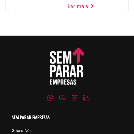
o perfil do profissional e
Ler mais
evitar questionamentos
embaraçosos.
SEM PARAR EMPRESAS
Sobre Nós