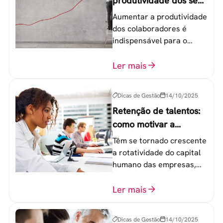
produtividade dos seus
colaboradores
Aumentar a produtividade
dos colaboradores é
indispensável para o
sucesso de qualquer
equipe de trabalho. 6
Ler mais
etapas que não devem
ser esquecidas.
Dicas de Gestão
14/10/2025
Retenção de talentos:
como motivar a
geração Y nas
Têm se tornado crescente
empresas?
a rotatividade do capital
humano das empresas,
principalmente entre os
colaboradores na faixa de
Ler mais
20 a 30 anos - chamada
Geração Y.
Dicas de Gestão
14/10/2025