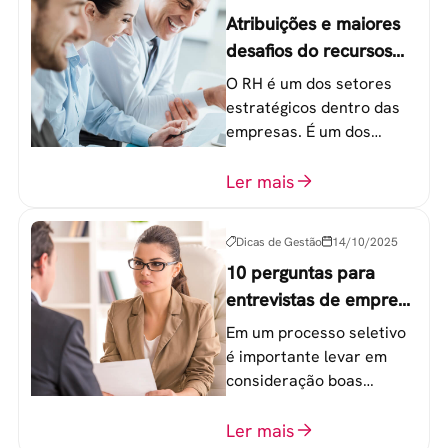
Atribuições e maiores
desafios do recursos
humanos em uma
O RH é um dos setores
empresa
estratégicos dentro das
empresas. É um dos
componentes-chave para
o atingimento das metas
Ler mais
organizacionais.
Dicas de Gestão
14/10/2025
10 perguntas para
entrevistas de emprego
que recrutadores não
Em um processo seletivo
devem fazer
é importante levar em
consideração boas
perguntas para mensurar
o perfil do profissional e
Ler mais