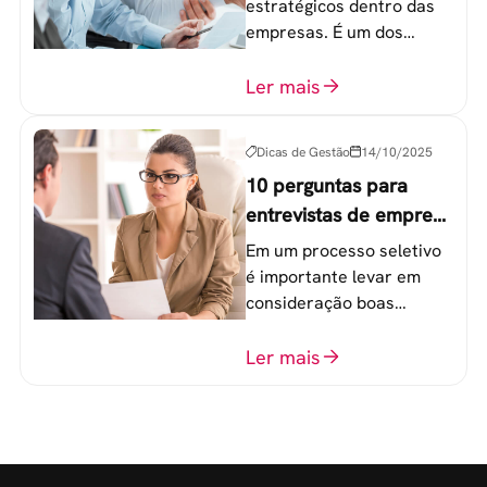
empresa
estratégicos dentro das
empresas. É um dos
componentes-chave para
o atingimento das metas
Ler mais
organizacionais.
Dicas de Gestão
14/10/2025
10 perguntas para
entrevistas de emprego
que recrutadores não
Em um processo seletivo
devem fazer
é importante levar em
consideração boas
perguntas para mensurar
o perfil do profissional e
Ler mais
evitar questionamentos
embaraçosos.