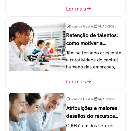
sucesso de qualquer
equipe de trabalho. 6
Ler mais
etapas que não devem
ser esquecidas.
Dicas de Gestão
14/10/2025
Retenção de talentos:
como motivar a
geração Y nas
Têm se tornado crescente
empresas?
a rotatividade do capital
humano das empresas,
principalmente entre os
colaboradores na faixa de
Ler mais
20 a 30 anos - chamada
Geração Y.
Dicas de Gestão
14/10/2025
Atribuições e maiores
desafios do recursos
humanos em uma
O RH é um dos setores