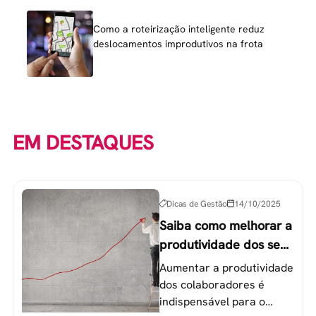
Como a roteirização inteligente reduz
deslocamentos improdutivos na frota
EM DESTAQUES
Dicas de Gestão
14/10/2025
Saiba como melhorar a
produtividade dos seus
colaboradores
Aumentar a produtividade
dos colaboradores é
indispensável para o